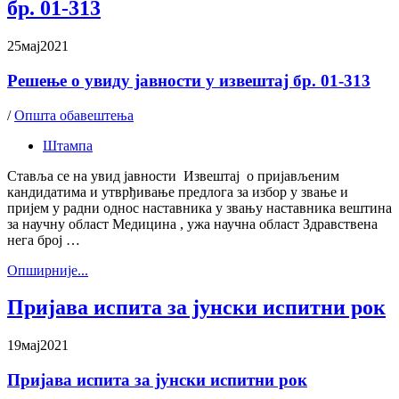
бр. 01-313
25
мај
2021
Решење о увиду јавности у извештај бр. 01-313
/
Општа обавештења
Штампа
Ставља се на увид јавности Извештај о пријављеним
кандидатима и утврђивање предлога за избор у звање и
пријем у радни однос наставника у звању наставника вештина
за научну област Медицина , ужа научна област Здравствена
нега број …
Oпширније...
Пријава испита за јунски испитни рок
19
мај
2021
Пријава испита за јунски испитни рок