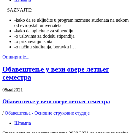
SAZNAJTE:
-kako da se uključite u program razmene studenata na nekom
od evropskih univerziteta
-kako da aplicirate za stipendiju
-o uslovima za dodelu stipendija
-o priznavanju ispita
-o načinu studiranja, boravku i…
Oпширније...
Обавештење у вези овере летњег
семестра
08
мај
2021
Обавештење у вези овере летњег семестра
/
Обавештења - Основне струковне студије
Штампа