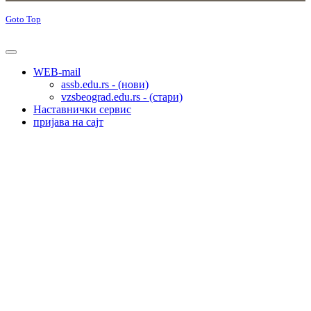
Goto Top
WEB-mail
assb.edu.rs - (нови)
vzsbeograd.edu.rs - (стари)
Наставнички сервис
пријава на сајт