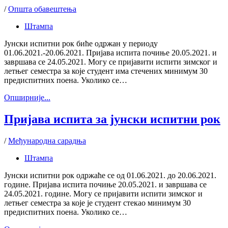
/
Општа обавештења
Штампа
Јунски испитни рок биће одржан у периоду
01.06.2021.-20.06.2021. Пријава испита почиње 20.05.2021. и
завршава се 24.05.2021. Могу се пријавити испити зимског и
летњег семестра за које студент има стечених минимум 30
предиспитних поена. Уколико се…
Oпширније...
Пријава испита за јунски испитни рок
/
Међународна сарадња
Штампа
Јунски испитни рок одржаће се од 01.06.2021. до 20.06.2021.
године. Пријава испита почиње 20.05.2021. и завршава се
24.05.2021. године. Могу се пријавити испити зимског и
летњег семестра за које је студент стекао минимум 30
предиспитних поена. Уколико се…