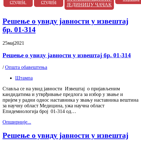
студија
студија
ЈЕДИНИЦУ ЧАЧАК
Решење о увиду јавности у извештај
бр. 01-314
25
мај
2021
Решење о увиду јавности у извештај бр. 01-314
/
Општа обавештења
Штампа
Ставља се на увид јавности Извештај о пријављеним
кандидатима и утврђивање предлога за избор у звање и
пријем у радни однос наставника у звању наставника вештина
за научну област Медицина, ужа научна област
Епидемиологија број 01-314 од…
Oпширније...
Решење о увиду јавности у извештај