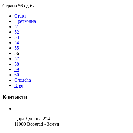
Страна 56 од 62
Старт
Претходна
51
52
53
54
55
56
57
58
59
60
Следећа
Крај
Контакти
Цара Душана 254
11080 Beograd - Земун