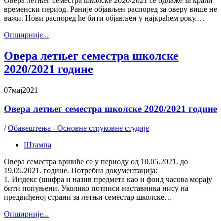
Овера летњег семестра школске 2020/2021 се одлаже за краћи
временски период. Раније објављен распоред за оверу више не
важи. Нови распоред ће бити објављен у најкраћем року.…
Oпширније...
Овера летњег семестра школске
2020/2021 године
07
мај
2021
Овера летњег семестра школске 2020/2021 године
/
Обавештења - Основне струковне студије
Штампа
Овера семестра вршиће се у периоду од 10.05.2021. до
19.05.2021. године. Потребна документација:
1. Индекс (шифра и назив предмета као и фонд часова морају
бити попуњени. Уколико потписи наставника нису на
предвиђеној страни за летњи семестар школске…
Oпширније...