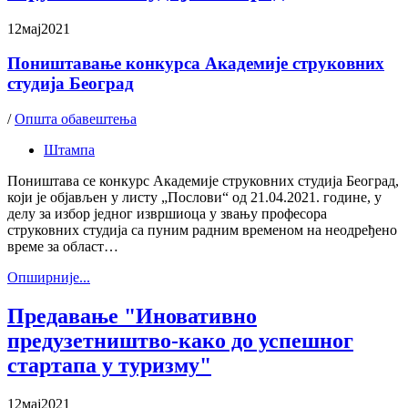
12
мај
2021
Поништавање конкурса Академије струковних
студија Београд
/
Општа обавештења
Штампа
Поништава се конкурс Академије струковних студија Београд,
који је објављен у листу „Послови“ од 21.04.2021. године, у
делу за избор једног извршиоца у звању професора
струковних студија са пуним радним временом на неодређено
време за област…
Oпширније...
Предавање "Иновативно
предузетништво-како до успешног
стартапа у туризму"
12
мај
2021