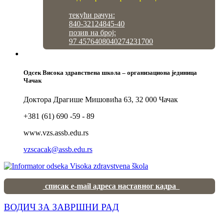
текући рачун:
840-32124845-40
позив на број:
97 4576408040274231700
Одсек Висока здравствена школа – организациона јединица
Чачак
Доктора Драгише Мишовића 63, 32 000 Чачак
+381 (61) 690 -59 - 89
www.vzs.assb.edu.rs
vzscacak@assb.edu.rs
списак e-mail адреса наставног кадра
ВОДИЧ ЗА ЗАВРШНИ РАД