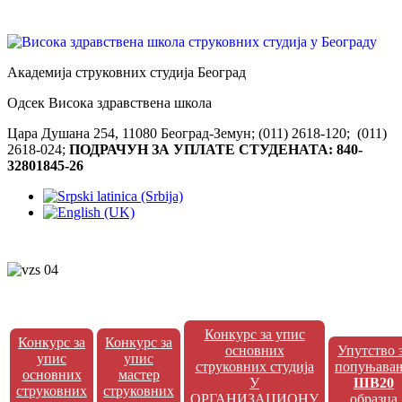
Академија струковних студија Београд
Одсек Висока здравствена школа
Цара Душана 254, 11080 Београд-Земун; (011) 2618-120; (011)
2618-024;
ПОДРАЧУН ЗА УПЛАТЕ СТУДЕНАТА: 840-
32801845-26
Конкурс за упис
Конкурс за
Конкурс за
основних
Упутство 
упис
упис
струковних студија
попуњава
основних
мастер
У
ШВ20
струковних
струковних
ОРГАНИЗАЦИОНУ
образца