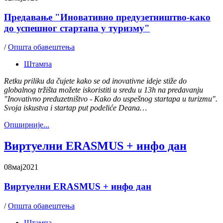
Предавање "Иновативно предузетништво-како
до успешног стартапа у туризму"
/
Општа обавештења
Штампа
Retku priliku da čujete kako se od inovativne ideje stiže do
globalnog tržišta možete iskoristiti u sredu u 13h na predavanju
"Inovativno preduzetništvo - Kako do uspešnog startapa u turizmu".
Svoja iskustva i startap put podeliće Deana…
Oпширније...
Виртуелни ERASMUS + инфо дан
08
мај
2021
Виртуелни ERASMUS + инфо дан
/
Општа обавештења
Штампа