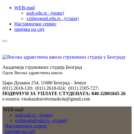
WEB-mail
assb.edu.rs - (нови)
vzsbeograd.edu.rs - (стари)
Наставнички сервис
пријава на сајт
Академија струковних студија Београд
Одсек Висока здравствена школа
Цара Душана 254, 11080 Београд - Земун
(011) 2618-120; (011) 2618-024; (011) 2105-727;
ПОДРАЧУН ЗА УПЛАТЕ СТУДЕНАТА: 840-32801845-26
е-пошта: visokazdravstvenaskola@gmail.com
WEB-mail
assb.edu.rs - (нови)
vzsbeograd.edu.rs - (стари)
Наставнички сервис
пријава на сајт