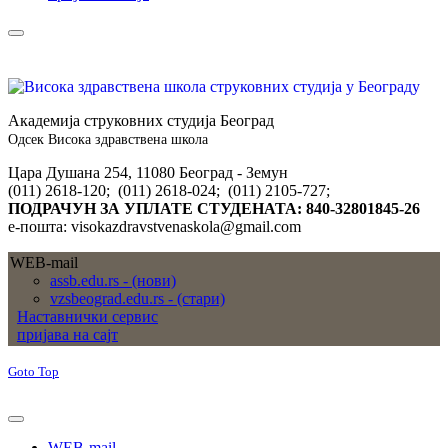
Академија струковних студија Београд
Одсек Висока здравствена школа
Цара Душана 254, 11080 Београд - Земун
(011) 2618-120; (011) 2618-024; (011) 2105-727;
ПОДРАЧУН ЗА УПЛАТЕ СТУДЕНАТА: 840-32801845-26
е-пошта: visokazdravstvenaskola@gmail.com
WEB-mail
assb.edu.rs - (нови)
vzsbeograd.edu.rs - (стари)
Наставнички сервис
пријава на сајт
Goto Top
WEB-mail