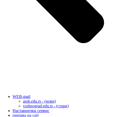
WEB-mail
assb.edu.rs - (нови)
vzsbeograd.edu.rs - (стари)
Наставнички сервис
пријава на сајт