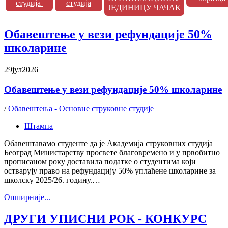
студија
студија
ЈЕДИНИЦУ ЧАЧАК
Обавештење у вези рефундације 50%
школарине
29
јул
2026
Обавештење у вези рефундације 50% школарине
/
Обавештења - Основне струковне студије
Штампа
Обавештавамо студенте да је Академија струковних студија
Београд Министарству просвете благовремено и у првобитно
прописаном року доставила податке о студентима који
остварују право на рефундацију 50% уплаћене школарине за
школску 2025/26. годину.…
Oпширније...
ДРУГИ УПИСНИ РОК - КОНКУРС