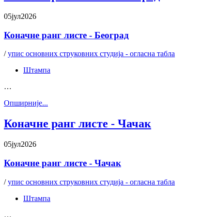
05
јул
2026
Коначне ранг листе - Београд
/
упис основних струковних студија - огласна табла
Штампа
…
Oпширније...
Коначне ранг листе - Чачак
05
јул
2026
Коначне ранг листе - Чачак
/
упис основних струковних студија - огласна табла
Штампа
…