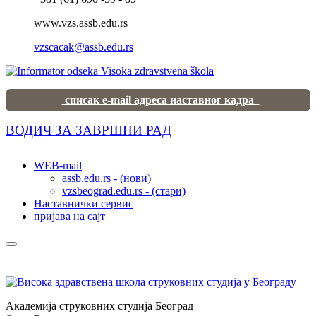
www.vzs.assb.edu.rs
vzscacak@assb.edu.rs
списак e-mail адреса наставног кадра
ВОДИЧ ЗА ЗАВРШНИ РАД
WEB-mail
assb.edu.rs - (нови)
vzsbeograd.edu.rs - (стари)
Наставнички сервис
пријава на сајт
Академија струковних студија Београд