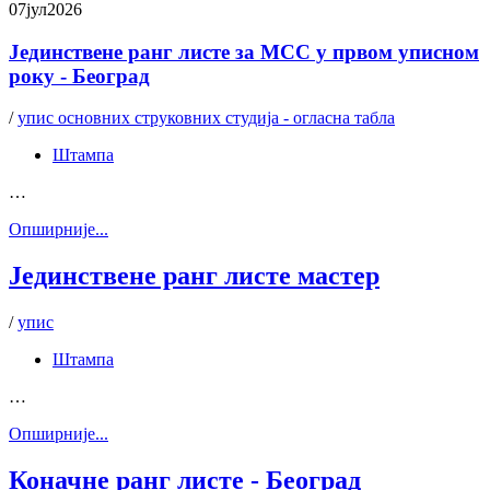
07
јул
2026
Јединствене ранг листе за МСС у првом уписном
року - Београд
/
упис основних струковних студија - огласна табла
Штампа
…
Oпширније...
Jединствене ранг листе мастер
/
упис
Штампа
…
Oпширније...
Коначне ранг листе - Београд