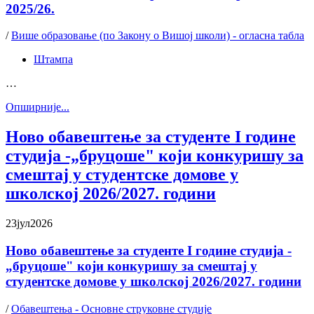
2025/26.
/
Више образовање (по Закону о Вишој школи) - огласна табла
Штампа
…
Oпширније...
Ново обавештење за студенте I године
студија -„бруцоше" који конкуришу за
смештај у стyдентске домове у
школској 2026/2027. години
23
јул
2026
Ново обавештење за студенте I године студија -
„бруцоше" који конкуришу за смештај у
стyдентске домове у школској 2026/2027. години
/
Обавештења - Основне струковне студије