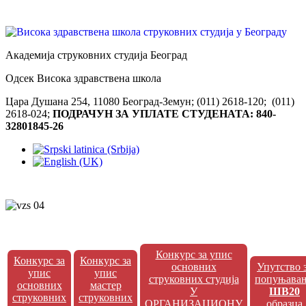
Академија струковних студија Београд
Одсек Висока здравствена школа
Цара Душана 254, 11080 Београд-Земун; (011) 2618-120; (011)
2618-024;
ПОДРАЧУН ЗА УПЛАТЕ СТУДЕНАТА: 840-
32801845-26
Конкурс за упис
Конкурс за
Конкурс за
основних
Упутство 
упис
упис
струковних студија
попуњава
основних
мастер
У
ШВ20
струковних
струковних
ОРГАНИЗАЦИОНУ
образца