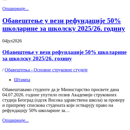
Oпширније...
Обавештење у вези рефундације 50%
школарине за школску 2025/26. годину
04
јул
2026
Обавештење у вези рефундације 50% школарине
за школску 2025/26. годину
/
Обавештења - Основне струковне студије
Штампа
Обавештавамо студенте да је Министарство просвете дана
04.07.2026. године упутило позив Академији струковних
студија Београд (одсек Висока здравствена школа) за проверу
и припрему спискова студената који остварују право на
рефундацију 50% школарине за…
Oпширније...