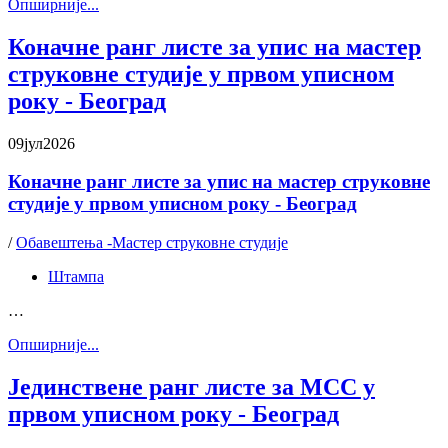
Oпширније...
Коначне ранг листе за упис на мастер
струковне студије у првом уписном
року - Београд
09
јул
2026
Коначне ранг листе за упис на мастер струковне
студије у првом уписном року - Београд
/
Обавештења -Мастер струковне студије
Штампа
…
Oпширније...
Јединствене ранг листе за МСС у
првом уписном року - Београд