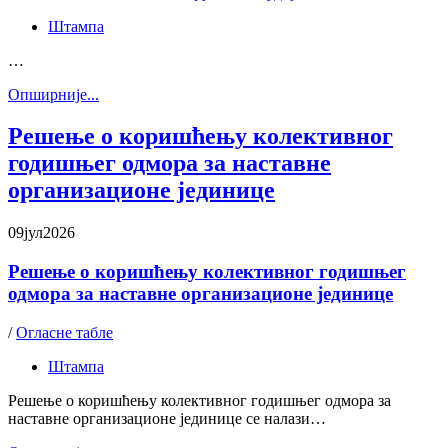
Штампа
…
Oпширније...
Решење о коришћењу колективног
годишњег одмора за наставне
организационе јединице
09
јул
2026
Решење о коришћењу колективног годишњег
одмора за наставне организационе јединице
/
Огласне табле
Штампа
Решење о коришћењу колективног годишњег одмора за
наставне организационе јединице се налази…