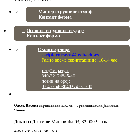
Мастер струковне студије
Контакт форма
Основне струковне студије
Контакт форма
Скриптарница
skriptarnicavzs@assb.edu.rs
Радно време скриптарнице: 10-14 час.
текући рачун:
840-32124845-40
позив на број:
97 4576408040274231700
Одсек Висока здравствена школа – организациона јединица
Чачак
Доктора Драгише Мишовића 63, 32 000 Чачак
+381 (61) 690 -59 - 89