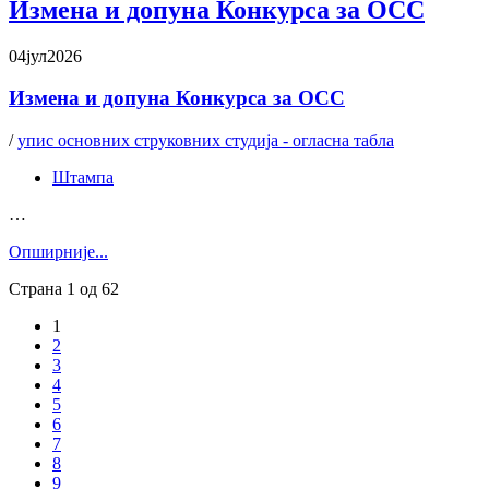
Измена и допуна Конкурса за ОСС
04
јул
2026
Измена и допуна Конкурса за ОСС
/
упис основних струковних студија - огласна табла
Штампа
…
Oпширније...
Страна 1 од 62
1
2
3
4
5
6
7
8
9