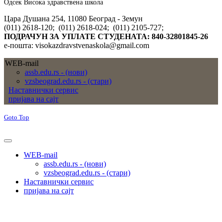
Одсек Висока здравствена школа
Цара Душана 254, 11080 Београд - Земун
(011) 2618-120; (011) 2618-024; (011) 2105-727;
ПОДРАЧУН ЗА УПЛАТЕ СТУДЕНАТА: 840-32801845-26
е-пошта: visokazdravstvenaskola@gmail.com
WEB-mail
assb.edu.rs - (нови)
vzsbeograd.edu.rs - (стари)
Наставнички сервис
пријава на сајт
Goto Top
WEB-mail
assb.edu.rs - (нови)
vzsbeograd.edu.rs - (стари)
Наставнички сервис
пријава на сајт