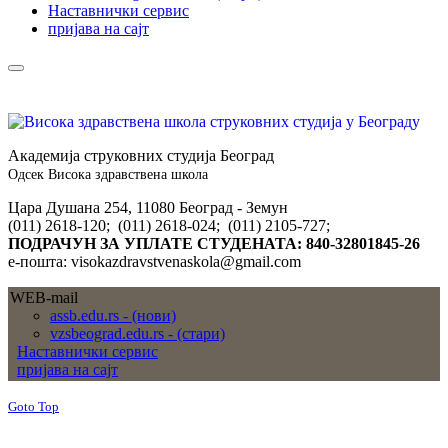
Наставнички сервис
пријава на сајт
Академија струковних студија Београд
Одсек Висока здравствена школа
Цара Душана 254, 11080 Београд - Земун
(011) 2618-120; (011) 2618-024; (011) 2105-727;
ПОДРАЧУН ЗА УПЛАТЕ СТУДЕНАТА: 840-32801845-26
е-пошта: visokazdravstvenaskola@gmail.com
WEB-mail
assb.edu.rs - (нови)
vzsbeograd.edu.rs - (стари)
Наставнички сервис
пријава на сајт
Goto Top