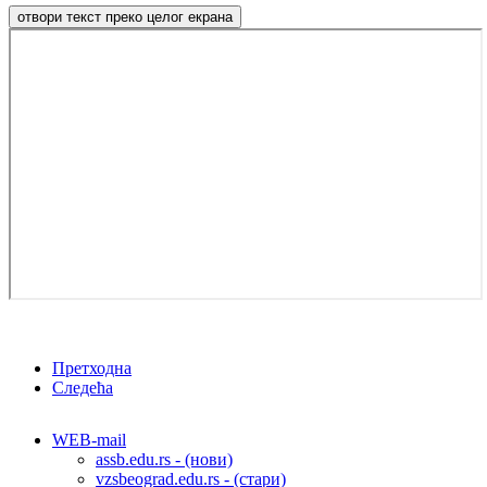
отвори текст преко целог екрана
Претходна
Следећа
WEB-mail
assb.edu.rs - (нови)
vzsbeograd.edu.rs - (стари)