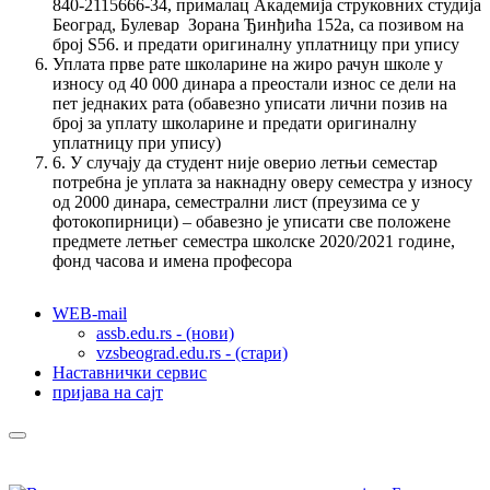
840-2115666-34, прималац Академија струковних студија
Београд, Булевар Зорана Ђинђића 152а, са позивом на
број S56. и предати оригиналну уплатницу при упису
Уплата прве рате школарине на жиро рачун школе у
износу од 40 000 динара а преостали износ се дели на
пет једнаких рата (обавезно уписати лични позив на
број за уплату школарине и предати оригиналну
уплатницу при упису)
6. У случају да студент није оверио летњи семестар
потребна је уплата за накнадну оверу семестра у износу
од 2000 динара, семестрални лист (преузима се у
фотокопирници) – обавезно је уписати све положене
предмете летњег семестра школске 2020/2021 године,
фонд часова и имена професора
WEB-mail
assb.edu.rs - (нови)
vzsbeograd.edu.rs - (стари)
Наставнички сервис
пријава на сајт