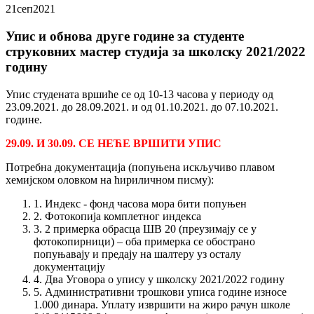
21
сеп
2021
Упис и обнова друге године за студенте
струковних мастер студија за школску 2021/2022
годину
Упис студената вршиће се од 10-13 часова у периоду од
23.09.2021. до 28.09.2021. и од 01.10.2021. до 07.10.2021.
године.
29.09. И 30.09. СЕ НЕЋЕ ВРШИТИ УПИС
Потребна документација (попуњена искључиво плавом
хемијском оловком на ћириличном писму):
1. Индекс - фонд часова мора бити попуњен
2. Фотокопија комплетног индекса
3. 2 примерка обрасца ШВ 20 (преузимају се у
фотокопирници) – оба примерка се обострано
попуњавају и предају на шалтеру уз осталу
документацију
4. Два Уговора о упису у школску 2021/2022 годину
5. Административни трошкови уписа године износе
1.000 динара. Уплату извршити на жиро рачун школе