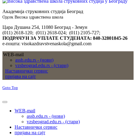
Академија струковних студија Београд
Одсек Висока здравствена школа
Цара Душана 254, 11080 Београд - Земун
(011) 2618-120; (011) 2618-024; (011) 2105-727;
ПОДРАЧУН ЗА УПЛАТЕ СТУДЕНАТА: 840-32801845-26
е-пошта: visokazdravstvenaskola@gmail.com
WEB-mail
assb.edu.rs - (нови)
vzsbeograd.edu.rs - (стари)
Наставнички сервис
пријава на сајт
Goto Top
WEB-mail
assb.edu.rs - (нови)
vzsbeograd.edu.rs - (стари)
Наставнички сервис
пријава на сајт