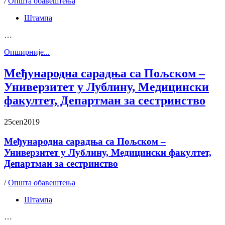
/
Општа обавештења
Штампа
…
Oпширније...
Међународна сарадња са Пољском –
Универзитет у Лублину, Медицински
факултет, Департман за сестринство
25
сеп
2019
Међународна сарадња са Пољском –
Универзитет у Лублину, Медицински факултет,
Департман за сестринство
/
Општа обавештења
Штампа
…