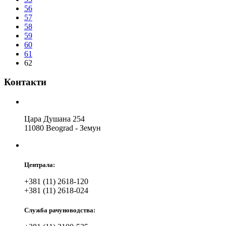
56
57
58
59
60
61
62
Контакти
Цара Душана 254
11080 Beograd - Земун
Централа:
+381 (11) 2618-120
+381 (11) 2618-024
Служба рачуноводства: