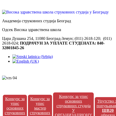
Академија струковних студија Београд
Одсек Висока здравствена школа
Цара Душана 254, 11080 Београд-Земун; (011) 2618-120; (011)
2618-024;
ПОДРАЧУН ЗА УПЛАТЕ СТУДЕНАТА: 840-
32801845-26
Конкурс за упис
Конкурс за
Конкурс за
основних
Упутство 
упис
упис
струковних студија
попуњава
основних
мастер
У
ШВ20
струковних
струковних
ОРГАНИЗАЦИОНУ
образца