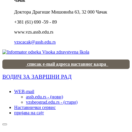
Чачак
Доктора Драгише Мишовића 63, 32 000 Чачак
+381 (61) 690 -59 - 89
www.vzs.assb.edu.rs
vzscacak@assb.edu.rs
списак e-mail адреса наставног кадра
ВОДИЧ ЗА ЗАВРШНИ РАД
WEB-mail
assb.edu.rs - (нови)
vzsbeograd.edu.rs - (стари)
Наставнички сервис
пријава на сајт