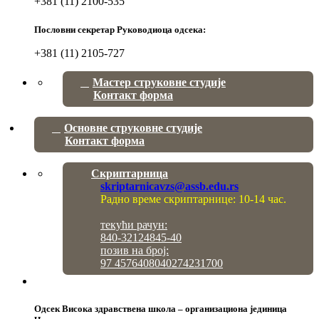
+381 (11) 2100-535
Пословни секретар Руководиоца одсека:
+381 (11) 2105-727
Мастер струковне студије
Контакт форма
Основне струковне студије
Контакт форма
Скриптарница
skriptarnicavzs@assb.edu.rs
Радно време скриптарнице: 10-14 час.
текући рачун:
840-32124845-40
позив на број:
97 4576408040274231700
Одсек Висока здравствена школа – организациона јединица