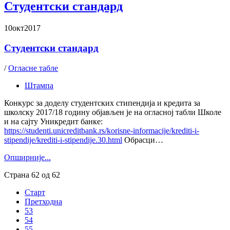
Студентски стандард
10
окт
2017
Студентски стандард
/
Огласне табле
Штампа
Конкурс за доделу студентских стипендија и кредита за
школску 2017/18 годину објављен је на огласној табли Школе
и на сајту Уникредит банке:
https://studenti.unicreditbank.rs/korisne-informacije/krediti-i-
stipendije/krediti-i-stipendije.30.html
Обрасци…
Oпширније...
Страна 62 од 62
Старт
Претходна
53
54
55