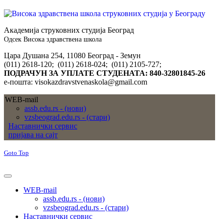
Академија струковних студија Београд
Одсек Висока здравствена школа
Цара Душана 254, 11080 Београд - Земун
(011) 2618-120; (011) 2618-024; (011) 2105-727;
ПОДРАЧУН ЗА УПЛАТЕ СТУДЕНАТА: 840-32801845-26
е-пошта: visokazdravstvenaskola@gmail.com
WEB-mail
assb.edu.rs - (нови)
vzsbeograd.edu.rs - (стари)
Наставнички сервис
пријава на сајт
Goto Top
WEB-mail
assb.edu.rs - (нови)
vzsbeograd.edu.rs - (стари)
Наставнички сервис