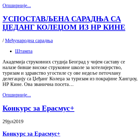
Oпширније...
УСПОСТАВЉЕНА САРАДЊА СА
ЏЕДАНГ КОЛЕЏОМ ИЗ НР КИНЕ
/
Међународна сарадња
Штампа
Академија струковних студија Београд у чијем саставу се
налазе бивше високе струковне школе за хотелијерство,
туризам и здравство угостиле су ове недеље петочлану
делегацију са Џеђанг Колеџа за туризам из покрајине Хангџоу,
НР Кине. Ова званична посета…
Oпширније...
Конкурс за Ерасмус+
29
јул
2019
Конкурс за Ерасмус+