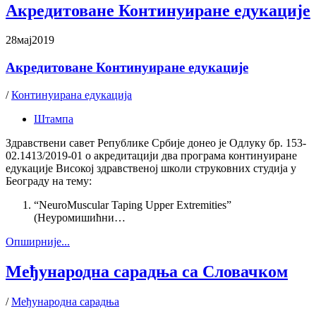
Акредитоване Континуиране едукације
28
мај
2019
Акредитоване Континуиране едукације
/
Континуирана едукација
Штампа
Здравствени савет Републике Србије донео је Одлуку бр. 153-
02.1413/2019-01 о акредитацији два програма континуиране
едукације Високој здравственој школи струковних студија у
Београду на тему:
“NeuroMuscular Taping Upper Extremities”
(Неуромишићни…
Oпширније...
Међународна сарадња са Словачком
/
Међународна сарадња