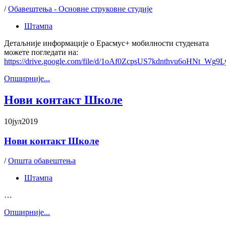
/
Обавештења - Основне струковне студије
Штампа
Детаљније информације о Ерасмус+ мобилности студената
можете погледати на:
https://drive.google.com/file/d/1oAf0ZcpsUS7kdnthvu6oHNt_Wg9Ly
Oпширније...
Нови контакт Школе
10
јул
2019
Нови контакт Школе
/
Општа обавештења
Штампа
…
Oпширније...