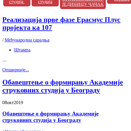
студија
студија
ЈЕДИНИЦУ ЧАЧАК
Реализација прве фазе Ерасмус Плус
пројекта ка 107
/
Међународна сарадња
Штампа
…
Oпширније...
Обавештење о формирању Академије
струковних студија у Београду
08
окт
2019
Обавештење о формирању Академије
струковних студија у Београду