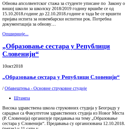
Обнова апсолвентског стажа за студенте уписане по Закону о
вишој школи за школску 2018/2019 годину вршиће се од
15.10.2018.године до 22.10.2018.године и тада ће се вршити
пријава испита за новембарски испитни рок. Потребна
документација за обнову…
Oпширније...
„Образовање сестара у Републици
Словенији“
10
окт
2018
„Образовање сестара у Републици Словенији“
/
Обавештења - Основне струковне студије
Штампа
Висока здравствена школа струковних студија у Београду у
сарадњи са Факултетом здравствених студија из Новог Места
(Р. Словенија) организује предавања на тему „Образовање
сестара у Словенији“. Предавања су организована 12.10.2018.
(петак) у 11 сати у…