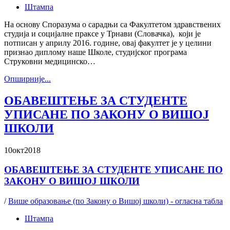
Штампа
На основу Споразума о сарадњи са Факултетом здравствених
студија и социјалне праксе у Трнави (Словачка), који је
потписан у априлу 2016. године, овај факултет је у целини
признао диплому наше Школе, студијског програма
Струковни медицинско…
Oпширније...
ОБАВЕШТЕЊЕ ЗА СТУДЕНТЕ
УПИСАНЕ ПО ЗАКОНУ О ВИШОЈ
ШКОЛИ
10
окт
2018
ОБАВЕШТЕЊЕ ЗА СТУДЕНТЕ УПИСАНЕ ПО
ЗАКОНУ О ВИШОЈ ШКОЛИ
/
Више образовање (по Закону о Вишој школи) - огласна табла
Штампа