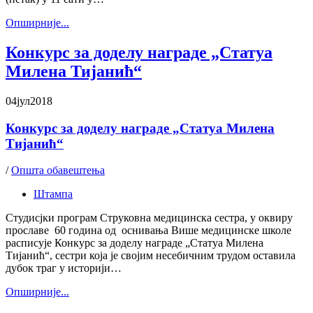
Oпширније...
Конкурс за доделу награде „Статуа
Милена Тијанић“
04
јул
2018
Конкурс за доделу награде „Статуа Милена
Тијанић“
/
Општа обавештења
Штампа
Студисјки програм Струковна медицинска сестра, у оквиру
прославе 60 година од оснивања Више медицинске школе
расписује Конкурс за доделу награде „Статуа Милена
Тијанић“, сестри која је својим несебичним трудом оставила
дубок траг у историји…
Oпширније...