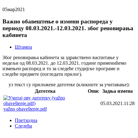
05
мар
2021
Важно обавештење о измени распореда у
периоду 08.03.2021.-12.03.2021. због реновирања
кабинета
Штампа
Због реновирања кабинета за здравствено васпитање у
недељи од 08.03.2021. до 12.03.2021. године применићемо
измењен распоред и то за следеће студијске програме и
следеће предмете (погледати прилог).
уз текст су приложене датотеке (кликните за учитавање):
Датотека
Опис
Задња измена
05.03.2021.11:28
važno obaveštenje.pdf
Претходна
Следећа