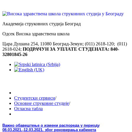
Академија струковних студија Београд
Одсек Висока здравствена школа
Цара Душана 254, 11080 Београд-Земун; (011) 2618-120; (011)
2618-024;
ПОДРАЧУН ЗА УПЛАТЕ СТУДЕНАТА: 840-
32801845-26
Студентски сервиси
/
Основне струковне студије
/
Огласна табла
Важно обавештење о измени распореда у периоду
08.03.2021.-12.03.2021. због реновирања кабинета