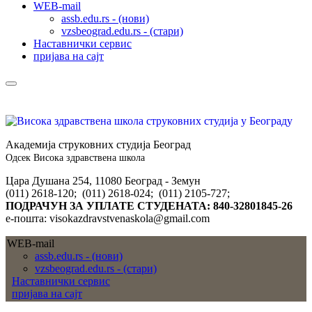
WEB-mail
assb.edu.rs - (нови)
vzsbeograd.edu.rs - (стари)
Наставнички сервис
пријава на сајт
Академија струковних студија Београд
Одсек Висока здравствена школа
Цара Душана 254, 11080 Београд - Земун
(011) 2618-120; (011) 2618-024; (011) 2105-727;
ПОДРАЧУН ЗА УПЛАТЕ СТУДЕНАТА: 840-32801845-26
е-пошта: visokazdravstvenaskola@gmail.com
WEB-mail
assb.edu.rs - (нови)
vzsbeograd.edu.rs - (стари)
Наставнички сервис
пријава на сајт