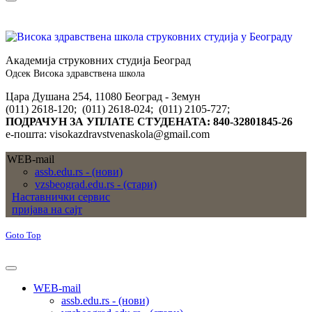
Академија струковних студија Београд
Одсек Висока здравствена школа
Цара Душана 254, 11080 Београд - Земун
(011) 2618-120; (011) 2618-024; (011) 2105-727;
ПОДРАЧУН ЗА УПЛАТЕ СТУДЕНАТА: 840-32801845-26
е-пошта: visokazdravstvenaskola@gmail.com
WEB-mail
assb.edu.rs - (нови)
vzsbeograd.edu.rs - (стари)
Наставнички сервис
пријава на сајт
Goto Top
WEB-mail
assb.edu.rs - (нови)