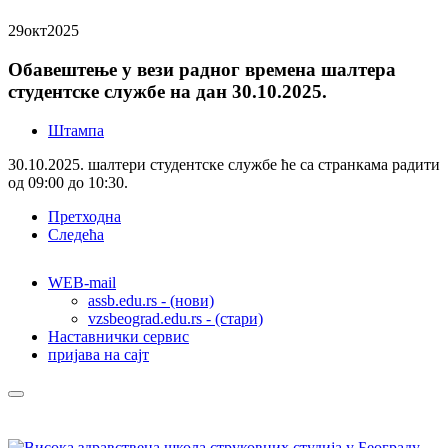
29
окт
2025
Обавештење у вези радног времена шалтера
студентске службе на дан 30.10.2025.
Штампа
30.10.2025. шалтери студентске службе ће са странкама радити
од 09:00 до 10:30.
Претходна
Следећа
WEB-mail
assb.edu.rs - (нови)
vzsbeograd.edu.rs - (стари)
Наставнички сервис
пријава на сајт