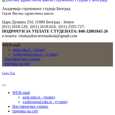
Академија струковних студија Београд
Одсек Висока здравствена школа
Цара Душана 254, 11080 Београд - Земун
(011) 2618-120; (011) 2618-024; (011) 2105-727;
ПОДРАЧУН ЗА УПЛАТЕ СТУДЕНАТА: 840-32801845-26
е-пошта: visokazdravstvenaskola@gmail.com
WEB-mail
assb.edu.rs - (нови)
vzsbeograd.edu.rs - (стари)
Наставнички сервис
пријава на сајт
Goto Top
WEB-mail
assb.edu.rs - (нови)
vzsbeograd.edu.rs - (стари)
Наставнички сервис
пријава на сајт