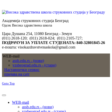
Академија струковних студија Београд
Одсек Висока здравствена школа
Цара Душана 254, 11080 Београд - Земун
(011) 2618-120; (011) 2618-024; (011) 2105-727;
ПОДРАЧУН ЗА УПЛАТЕ СТУДЕНАТА: 840-32801845-26
е-пошта: visokazdravstvenaskola@gmail.com
WEB-mail
assb.edu.rs - (нови)
vzsbeograd.edu.rs - (стари)
Наставнички сервис
пријава на сајт
Goto Top
WEB-mail
assb.edu.rs - (нови)
vzsbeograd.edu.rs - (стари)