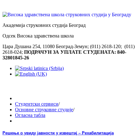
Академија струковних студија Београд
Одсек Висока здравствена школа
Цара Душана 254, 11080 Београд-Земун; (011) 2618-120; (011)
2618-024;
ПОДРАЧУН ЗА УПЛАТЕ СТУДЕНАТА: 840-
32801845-26
Студентски сервиси
/
Основне струковне студије
/
Огласна табла
Решење о увиду јавности у извештај – Рехабилитација