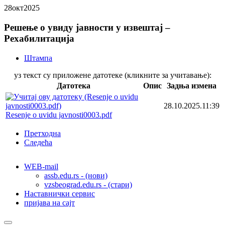
28
окт
2025
Решење о увиду јавности у извештај –
Рехабилитација
Штампа
уз текст су приложене датотеке (кликните за учитавање):
Датотека
Опис
Задња измена
28.10.2025.11:39
Resenje o uvidu javnosti0003.pdf
Претходна
Следећа
WEB-mail
assb.edu.rs - (нови)
vzsbeograd.edu.rs - (стари)
Наставнички сервис
пријава на сајт