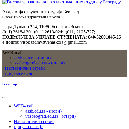
Академија струковних студија Београд
Одсек Висока здравствена школа
Цара Душана 254, 11080 Београд - Земун
(011) 2618-120; (011) 2618-024; (011) 2105-727;
ПОДРАЧУН ЗА УПЛАТЕ СТУДЕНАТА: 840-32801845-26
е-пошта: visokazdravstvenaskola@gmail.com
WEB-mail
assb.edu.rs - (нови)
vzsbeograd.edu.rs - (стари)
Наставнички сервис
пријава на сајт
Goto Top
WEB-mail
assb.edu.rs - (нови)
vzsbeograd.edu.rs - (стари)
Наставнички сервис
пријава на сајт