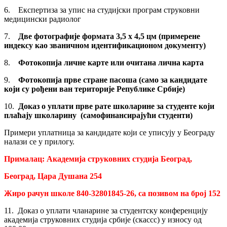
6. Експертиза за упис на студијски програм струковни
медицински радиолог
7.
Две фотографије формата 3,5 х 4,5 цм (примерене
индексу као званичном
идентификационом документу)
8.
Фотокопија личне карте или очитана лична карта
9.
Фотокопија прве стране пасоша (само за кандидате
који су рођени ван територије
Р
епублике
С
рбије)
10.
Доказ о уплати прве рате школарине за студенте који
плаћају школарину (самофинансирајући студенти)
Примери уплатница за кандидате који се уписују у Београду
налази се у прилогу.
Прималац:
А
кадемија струковних студија
Б
еоград,
Београд, Цара Душана 254
Жиро рачун школе 840
-32801845-26
, са позивом на број
152
11. Доказ о уплати чланарине за студентску конференцију
академија струковних студија србије (скассс) у износу од