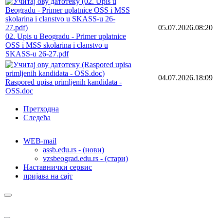
05.07.2026.08:20
02. Upis u Beogradu - Primer uplatnice
OSS i MSS skolarina i clanstvo u
SKASS-u 26-27.pdf
04.07.2026.18:09
Raspored upisa primljenih kandidata -
OSS.doc
Претходна
Следећа
WEB-mail
assb.edu.rs - (нови)
vzsbeograd.edu.rs - (стари)
Наставнички сервис
пријава на сајт