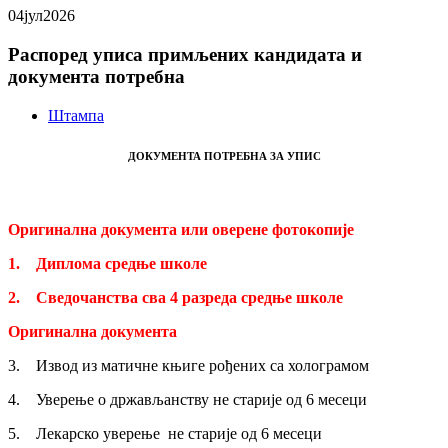
04
јул
2026
Распоред уписа примљених кандидата и
документа потребна
Штампа
ДОКУМЕНТА ПОТРЕБНА ЗА УПИС
Оригинална документа или оверене фотокопије
1.
Диплома средње школе
2.
Сведочанства сва 4 разреда средње школе
Оригинална документа
3. Извод из матичне књиге рођених са холограмом
4. Уверење о држављанству не старије oд 6 месеци
5. Лекарско уверење не старије од 6 месеци