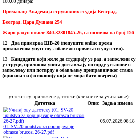
100,00 динара:
Прималац:
А
кадемија струковних студија
Б
еоград,
Београд, Цара Душана 254
Жиро рачун школе 840
-32801845-26
, са позивом на број
156
12.
Два примерка ШВ-20 (попунити online према
приложеном упутству - обавезно прочитати упутство).
13.
Кандидати који желе да студирају уз рад, а запослени су
у струци, приликом уписа достављају потврду установе о
запослењу или потврду о обављању приправничког стажа
(
оригинал и фотокопију која не мора бити оверена)
уз текст су приложене датотеке (кликните за учитавање):
Датотека
Опис
Задња измена
05.07.2026.08:18
01. SV-20 uputstvo za popunjavanje
obrasca brucosi 26-27.pdf