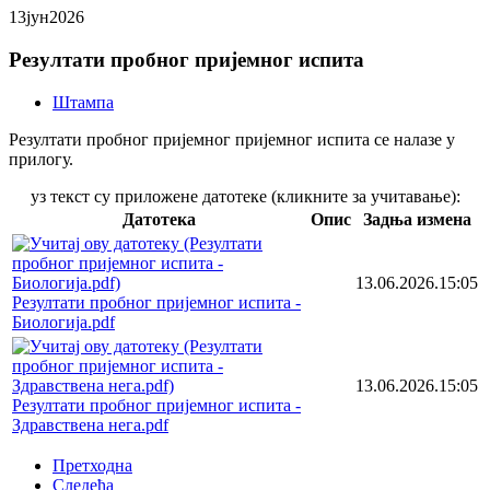
13
јун
2026
Резултати пробног пријемног испита
Штампа
Резултати пробног пријемног пријемног испита се налазе у
прилогу.
уз текст су приложене датотеке (кликните за учитавање):
Датотека
Опис
Задња измена
13.06.2026.15:05
Резултати пробног пријемног испита -
Биологија.pdf
13.06.2026.15:05
Резултати пробног пријемног испита -
Здравствена нега.pdf
Претходна
Следећа