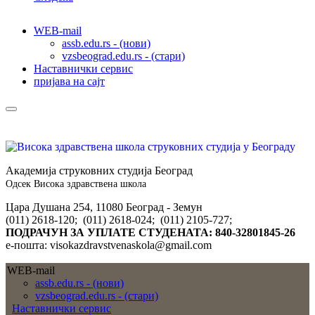
WEB-mail
assb.edu.rs - (нови)
vzsbeograd.edu.rs - (стари)
Наставнички сервис
пријава на сајт
Академија струковних студија Београд
Одсек Висока здравствена школа
Цара Душана 254, 11080 Београд - Земун
(011) 2618-120; (011) 2618-024; (011) 2105-727;
ПОДРАЧУН ЗА УПЛАТЕ СТУДЕНАТА: 840-32801845-26
е-пошта: visokazdravstvenaskola@gmail.com
WEB-mail
assb.edu.rs - (нови)
vzsbeograd.edu.rs - (стари)
Наставнички сервис