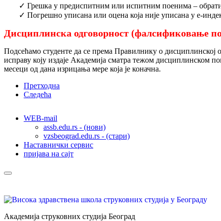
✓ Грешка у предиспитним или испитним поенима – обрати
✓ Погрешно уписана или оцена која није уписана у е-индек
Дисциплинска одговорност (фалсификовање по
Подсећамо студенте да се према Правилнику о дисциплинској од
исправу коју издаје Академија сматра тежом дисциплинском пов
месеци од дана изрицања мере која је коначна.
Претходна
Следећа
WEB-mail
assb.edu.rs - (нови)
vzsbeograd.edu.rs - (стари)
Наставнички сервис
пријава на сајт
Академија струковних студија Београд