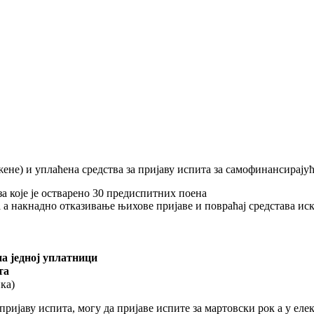
не) и уплаћена средства за пријаву испита за самофинансирајућ
за које је остварено 30 предиспитних поена
а а накнадно отказивање њихове пријаве и повраћај средстава ис
на једној уплатници
та
ка)
ријаву испита, могу да пријаве испите за мартовски рок а у еле