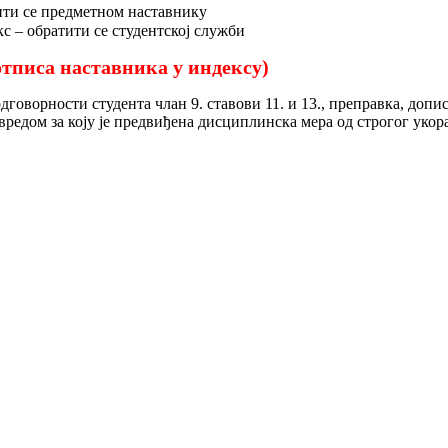
ти се предметном наставнику
с – обратити се студентској служби
тписа наставника у индексу)
говорности студента члан 9. ставови 11. и 13., преправка, доп
редом за коју је предвиђена дисциплинска мера од строгог укор