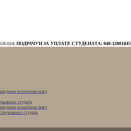
618-024;
ПОДРАЧУН ЗА УПЛАТЕ СТУДЕНАТА: 840-32801845
аредном испитном року
уковних студија
аредном испитном року
струковних студија