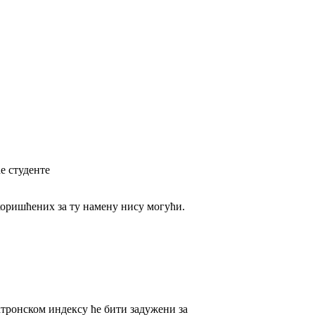
е студенте
коришћених за ту намену нису могући.
ктронском индексу ће бити задужени за