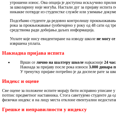
утрошени износ. Ова опција је доступна искључиво прилик
за школарину није могућа. Настали дуг за пријаву испита п
никакве потврде из студенстке службе или узимање докуме
Подсећамо студенте да редовно контролишу прокњижавање 
рока за прокњижавање (уобичајено у року од 48 сати од т
средствима ради добијања даљих информација.
Уплате које нису евидентиране на изводу школе
не могу с
извршена уплата.
Накнадна пријава испита
Врши се
лично на шалтеру школе
најкасније
24 ча
Накнада за пријаву после рока износи
3.000 динара 
У тренутку пријаве потребно је да доспеле рате за ш
Индекс и оцене
Све оцене за положене испите морају бити исправно уписане у
потпис предметног наставника. Стога саветујемо студенте да о
физички индекс и на лицу места отклоне евентуални недостата
Грешке и неправилности у индексу