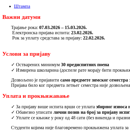
Штампа
Важни датуми
Трајање рока:
07.03.2026 – 15.03.2026.
Електронска пријава испита:
23.02.2026.
Рок за уплату средстава за пријаву:
22.02.2026.
Услови за пријаву
✓ Остварених минимум
30 предиспитних поена
✓ Измирена школарина (доспеле рате морају бити прокњиже
Дозвољено је пријавити
само предмете зимског семестра
Пријава било ког предмета летњег семестра није дозвољен
Уплата и прокњижавање
✓ За пријаву више испита врши се уплата
збирног износа 
✓ Обавезно уписати
лични позив на број за пријаву испи
✓ Уплате се књиже у року од 48 сати (без викенда и празни
Студенти којима није благовремено прокњижена уплата за п