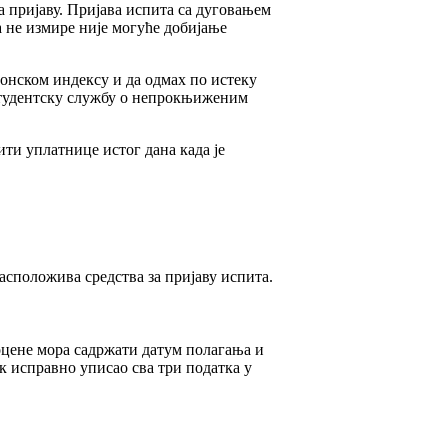
 пријаву. Пријава испита са дуговањем
а не измире није могуће добијање
онском индексу и да одмах по истеку
 студентску службу о непрокњиженим
ити уплатнице истог дана када је
асположива средства за пријаву испита.
оцене мора садржати датум полагања и
к исправно уписао сва три податка у