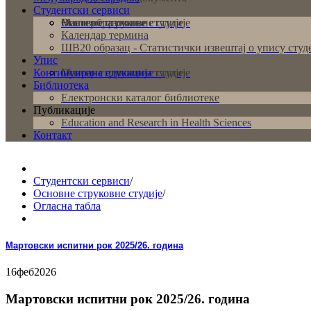
Студентски сервиси
Основне струковне студије
Мастер струковне студије
Више образовање
Календар термина
ШВ20 образац - Статистички извештај о упису студ
Упис
Континуирана едукација
Основне струковне студије
Мастер струковне студије
Библиотека
Електронски каталог библиотеке
Публикације
Education and Research in Health Sciences
Контакт
Студентски сервиси
/
Основне струковне студије
/
Огласна табла
Мартовски испитни рок 2025/26. година
16
феб
2026
Мартовски испитни рок 2025/26. година