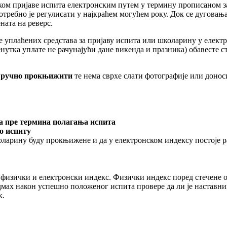
ом пријаве испита електронским путем у термину прописаном за
отребно је регулисати у најкраћем могућем року. Док се дуговањ
ната на реверс.
уплаћених средстава за пријаву испита или школарину у електр
ренутка уплате не рачунајући дане викенда и празника) обавесте
е ручно прокњижити
те нема сврхе слати фотографије или донос
са пре термина полагања испита
по испиту
коларину буду прокњижене и да у електронском индексу постоје р
 физички и електронски индекс. Физички индекс поред стечене 
дмах након успешно положеног испита провере да ли је наставни
к.