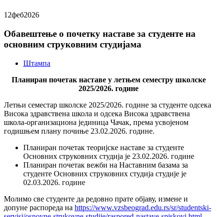
12
феб
2026
Обавештење о почетку наставе за студенте на
основним струковним студијама
Штампа
Планиран почетак наставе у летњем семестру
шк
олске
2025/2026.
године
Летњи семестар школске 2025/2026. године за студенте одсека
Висока здравствена школа и одсека Висока здравствена
школа-организациона јединица Чачак, према усвојеном
годишњем плану почиње 23.02.2026. године.
Планиран почетак теоријске наставе за студенте
Основних струковних студија је 23.02.2026. године
Планиран почетак вежби на Наставним базама за
студенте Основних струковних студија студије је
02.03.2026. године
Молимо све студенте да редовно прате објаву, измене и
допуне распореда на
https://www.vzsbeograd.edu.rs/sr/studentski-
servisi/osnovne-strukovne-studije/raspored-nastave-spiskovi.html