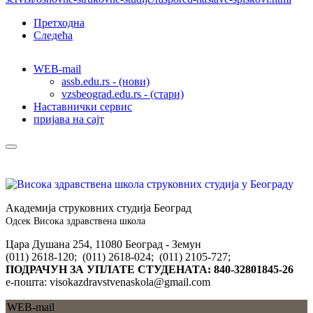
Претходна
Следећа
WEB-mail
assb.edu.rs - (нови)
vzsbeograd.edu.rs - (стари)
Наставнички сервис
пријава на сајт
Академија струковних студија Београд
Одсек Висока здравствена школа
Цара Душана 254, 11080 Београд - Земун
(011) 2618-120; (011) 2618-024; (011) 2105-727;
ПОДРАЧУН ЗА УПЛАТЕ СТУДЕНАТА: 840-32801845-26
е-пошта: visokazdravstvenaskola@gmail.com
WEB-mail