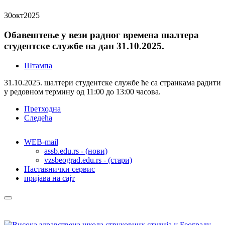
30
окт
2025
Обавештење у вези радног времена шалтера
студентске службе на дан 31.10.2025.
Штампа
31.10.2025. шалтери студентске службе ће са странкама радити
у редовном термину од 11:00 до 13:00 часова.
Претходна
Следећа
WEB-mail
assb.edu.rs - (нови)
vzsbeograd.edu.rs - (стари)
Наставнички сервис
пријава на сајт