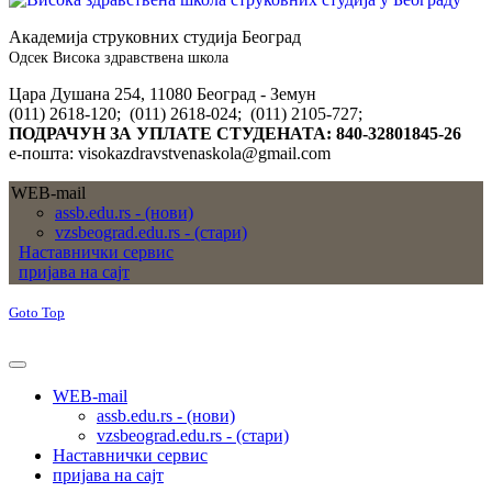
Академија струковних студија Београд
Одсек Висока здравствена школа
Цара Душана 254, 11080 Београд - Земун
(011) 2618-120; (011) 2618-024; (011) 2105-727;
ПОДРАЧУН ЗА УПЛАТЕ СТУДЕНАТА: 840-32801845-26
е-пошта: visokazdravstvenaskola@gmail.com
WEB-mail
assb.edu.rs - (нови)
vzsbeograd.edu.rs - (стари)
Наставнички сервис
пријава на сајт
Goto Top
WEB-mail
assb.edu.rs - (нови)
vzsbeograd.edu.rs - (стари)
Наставнички сервис
пријава на сајт