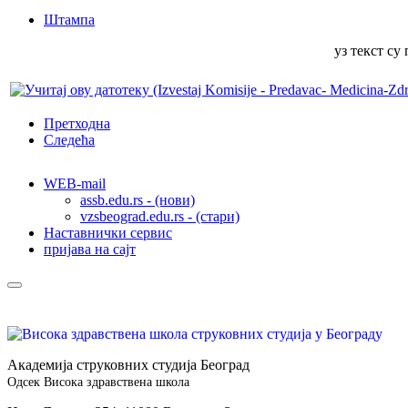
Штампа
уз текст су
Претходна
Следећа
WEB-mail
assb.edu.rs - (нови)
vzsbeograd.edu.rs - (стари)
Наставнички сервис
пријава на сајт
Академија струковних студија Београд
Одсек Висока здравствена школа