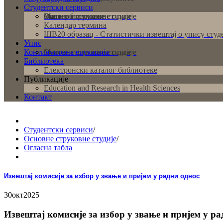
Студентски сервиси
Основне струковне студије
Мастер струковне студије
Више образовање
Календар термина
ШВ20 образац - Статистички извештај о упису студ
Упис
Континуирана едукација
Основне струковне студије
Мастер струковне студије
Библиотека
Електронски каталог библиотеке
Публикације
Education and Research in Health Sciences
Контакт
Студентски сервиси
/
Основне струковне студије
/
Огласна табла
Извештај комисије за избор у звање и пријем у радни однос
30
окт
2025
Извештај комисије за избор у звање и пријем у ра