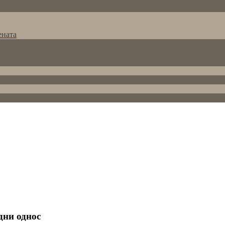
ената
дни однос