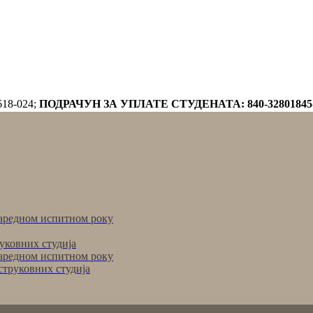
618-024;
ПОДРАЧУН ЗА УПЛАТЕ СТУДЕНАТА: 840-32801845
аредном испитном року
уковних студија
аредном испитном року
струковних студија