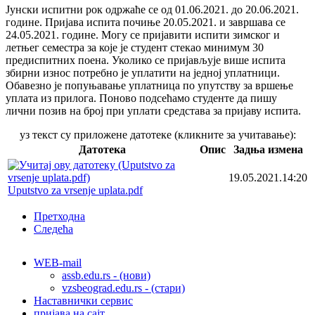
Јунски испитни рок одржаће се од 01.06.2021. до 20.06.2021.
године. Пријава испита почиње 20.05.2021. и завршава се
24.05.2021. године. Могу се пријавити испити зимског и
летњег семестра за које је студент стекао минимум 30
предиспитних поена. Уколико се пријављује више испита
збирни износ потребно је уплатити на једној уплатници.
Обавезно је попуњавање уплатница по упутству за вршење
уплата из прилога. Поново подсећамо студенте да пишу
лични позив на број при уплати средстава за пријаву испита.
уз текст су приложене датотеке (кликните за учитавање):
Датотека
Опис
Задња измена
19.05.2021.14:20
Uputstvo za vrsenje uplata.pdf
Претходна
Следећа
WEB-mail
assb.edu.rs - (нови)
vzsbeograd.edu.rs - (стари)
Наставнички сервис
пријава на сајт