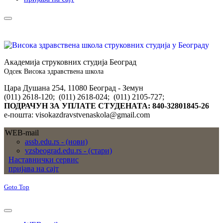
Академија струковних студија Београд
Одсек Висока здравствена школа
Цара Душана 254, 11080 Београд - Земун
(011) 2618-120; (011) 2618-024; (011) 2105-727;
ПОДРАЧУН ЗА УПЛАТЕ СТУДЕНАТА: 840-32801845-26
е-пошта: visokazdravstvenaskola@gmail.com
WEB-mail
assb.edu.rs - (нови)
vzsbeograd.edu.rs - (стари)
Наставнички сервис
пријава на сајт
Goto Top