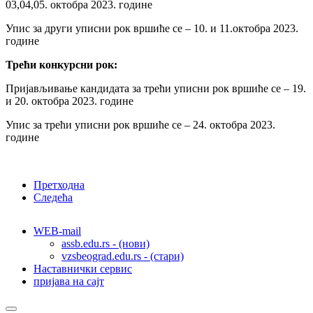
03,04,05. октобра 2023. године
Упис за други уписни рок вршиће се – 10. и 11.октобра 2023.
године
Трећи конкурсни рок:
Пријављивање кандидата за трећи уписни рок вршиће се – 19.
и 20. октобра 2023. године
Упис за трећи уписни рок вршиће се – 24. октобра 2023.
године
Претходна
Следећа
WEB-mail
assb.edu.rs - (нови)
vzsbeograd.edu.rs - (стари)
Наставнички сервис
пријава на сајт