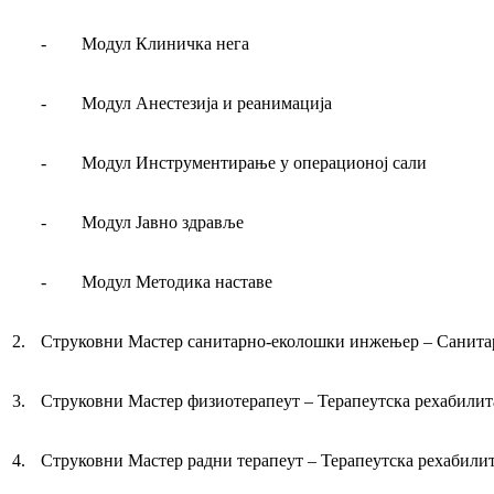
-
Модул Клиничка нега
-
Модул Анестезија и реанимација
-
Модул Инструментирање у операционој сали
-
Модул Јавно здравље
- Модул Методика наставе
2.
Струковни Мастер санитарно-еколошки инжењер – Санит
3.
Струковни Мастер физиотерапеут – Терапеутска рехабилит
4.
Струковни Мастер радни терапеут – Терапеутска рехабили