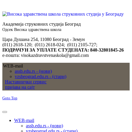
Академија струковних студија Београд
Одсек Висока здравствена школа
Цара Душана 254, 11080 Београд - Земун
(011) 2618-120; (011) 2618-024; (011) 2105-727;
ПОДРАЧУН ЗА УПЛАТЕ СТУДЕНАТА: 840-32801845-26
е-пошта: visokazdravstvenaskola@gmail.com
WEB-mail
assb.edu.rs - (нови)
vzsbeograd.edu.rs - (стари)
Наставнички сервис
пријава на сајт
Goto Top
WEB-mail
assb.edu.rs - (нови)
vzsbeograd.edu.rs - (стари)