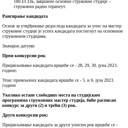
180 ЕСПБ, завршене основне струковне студије -
струковни радни терапеут.
Рангирање кандидата
Основ за утврђивање редоследа кандидата за упис на мастер
струковне студије је ycпex кандидата постигнут на основним
струковним студијама.
Значајни датуми
Први конкурсни рок
:
Пријављивање кандидата вршиће се - 28, 29, 30. јуна 2023.
године.
Упис примљених кандидата вршиће се - 5. и 6. јула 2023.
године
Уколико остане слободних места на студијским
програмима струковних мастер студија, биће расписан
конкурс за други (2) и трећи (3) рок.
Други конкурсни рок:
Пријављивање кандидата за други уписни рок вршиће се -