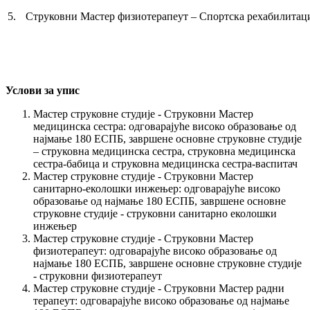
5.
Струковни Мастер физиотерапеут – Спортска рехабилитац
Услови за упис
Мастер струковне студије - Струковни Мастер
медицинска сестра: одговарајуhе високо образовање од
најмање 180 ЕСПБ, завршене основне струковне студије
– струковна медицинска сестра, струковна медицинска
сестра-бабица и струковна медицинска сестра-васпитач
Мастер струковне студије - Струковни Мастер
санитарно-еколошки инжењер: одговарајуhе високо
образовање од најмање 180 ЕСПБ, завршене основне
струковне студије - струковни санитарно еколошки
инжењер
Мастер струковне студије - Струковни Mастер
физиотерапеут: одговарајуће високо образовање од
најмање 180 ЕСПБ, завршене основне струковне студије
- струковни физиотерапеут
Мастер струковне студије - Струковни Mастер радни
терапеут: одговарајуhе високо образовање од најмање