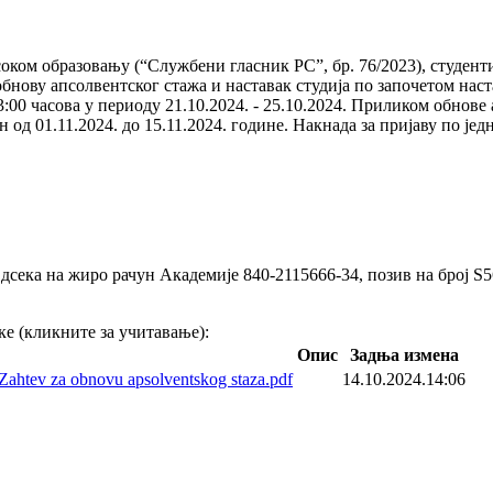
соком образовању (“Службени гласник РС”, бр. 76/2023), студент
 обнову апсолвентског стажа и наставак студија по започетом на
13:00 часова у периоду 21.10.2024. - 25.10.2024. Приликом обнов
 од 01.11.2024. до 15.11.2024. године. Накнада за пријаву по је
сека на жиро рачун Академије 840-2115666-34, позив на број S5
ке (кликните за учитавање):
Опис
Задња измена
Zahtev za obnovu apsolventskog staza.pdf
14.10.2024.14:06