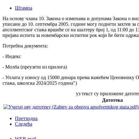
Штампа
На основу члана 10. Закона о изменама и допунама Закона о ви
уписани до 10. септембра 2005. године могу поднети захтев за
апсолвентског стажа вршиће се на шалтеру број 1, од 11:00 до 
пријава испита за новембарски испитни рок који ће бити одржан
Потребна документа:
- Индекс
- Молба (преузети из прилога)
- Уплата у износу од 15000 динара према важећем Ценовнику Од
стажа, школска 2024/2025 година")
уз текст су приложене датоте
Датотека
Претходна
Следећа
WEB-mail