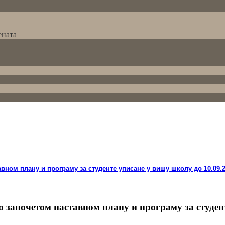
ената
вном плану и програму за студенте уписане у вишу школу до 10.09.2
о започетом наставном плану и програму за студе