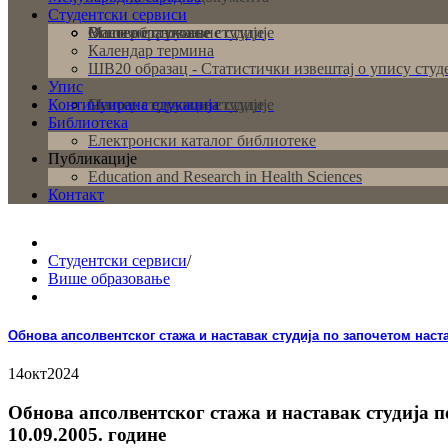
Студентски сервиси
Основне струковне студије
Мастер струковне студије
Више образовање
Календар термина
ШВ20 образац - Статистички извештај о упису студ
Упис
Континуирана едукација
Основне струковне студије
Мастер струковне студије
Библиотека
Електронски каталог библиотеке
Публикације
Education and Research in Health Sciences
Контакт
Студентски сервиси
/
Више образовање
Обнова апсолвентског стажа и наставак студија по започетом наста
14
окт
2024
Обнова апсолвентског стажа и наставак студија п
10.09.2005. године