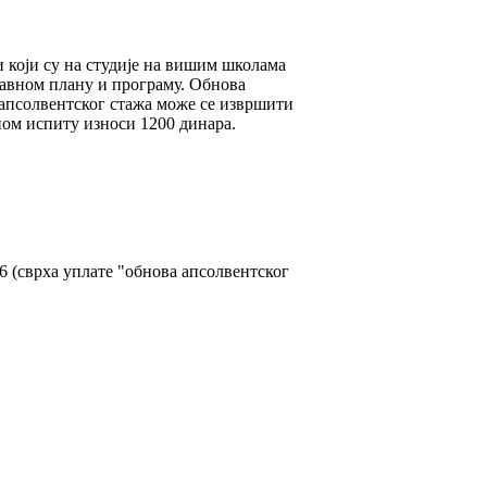
и који су на студије на вишим школама
ставном плану и програму. Обнова
е апсoлвентског стажа може се извршити
дном испиту износи 1200 динара.
6 (сврха уплате "обнова апсолвентског