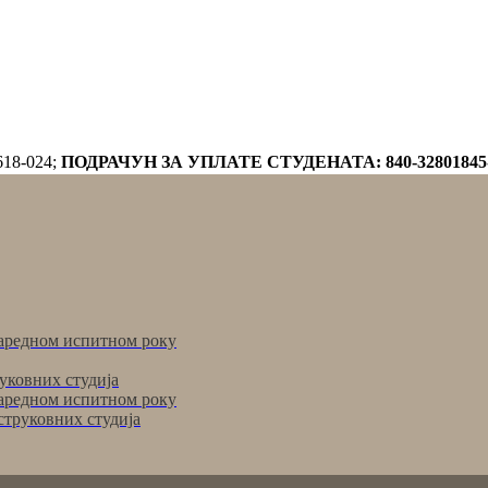
618-024;
ПОДРАЧУН ЗА УПЛАТЕ СТУДЕНАТА: 840-32801845
аредном испитном року
уковних студија
аредном испитном року
струковних студија