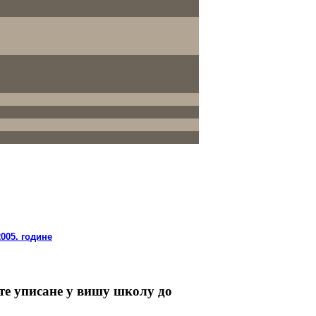
005. године
нте уписане у вишу школу до