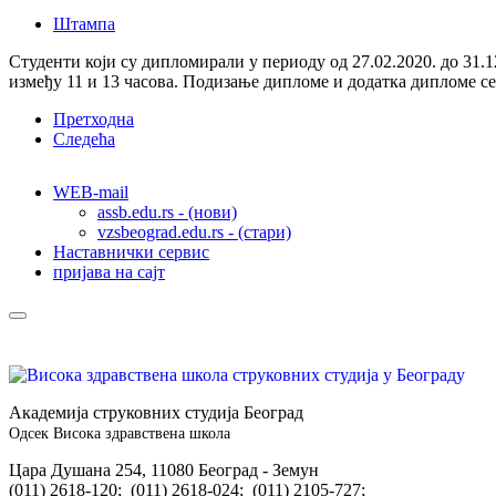
Штампа
Студенти који су дипломирали у периоду од 27.02.2020. до 31.
између 11 и 13 часова. Подизање дипломе и додатка дипломе с
Претходна
Следећа
WEB-mail
assb.edu.rs - (нови)
vzsbeograd.edu.rs - (стари)
Наставнички сервис
пријава на сајт
Академија струковних студија Београд
Одсек Висока здравствена школа
Цара Душана 254, 11080 Београд - Земун
(011) 2618-120; (011) 2618-024; (011) 2105-727;