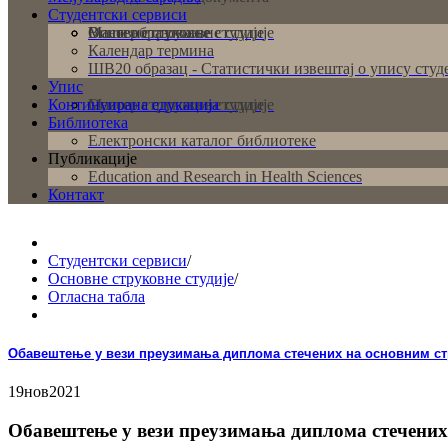
Студентски сервиси
Основне струковне студије
Мастер струковне студије
Више образовање
Календар термина
ШВ20 образац - Статистички извештај о упису студ
Упис
Континуирана едукација
Основне струковне студије
Мастер струковне студије
Библиотека
Електронски каталог библиотеке
Публикације
Education and Research in Health Sciences
Контакт
Студентски сервиси
/
Основне струковне студије
/
Огласна табла
Обавештење у вези преузимања диплома стечених на основним ст
19
нов
2021
Обавештење у вези преузимања диплома стечених