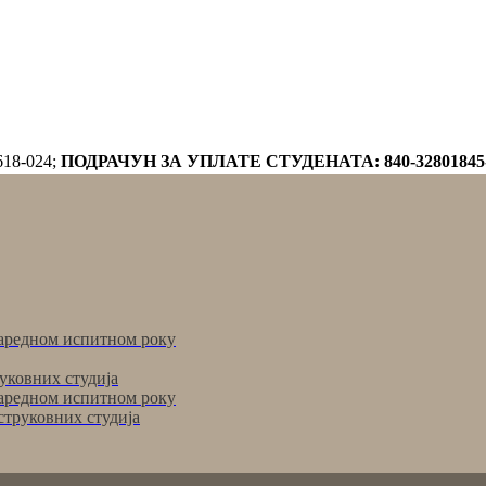
618-024;
ПОДРАЧУН ЗА УПЛАТЕ СТУДЕНАТА: 840-32801845
аредном испитном року
уковних студија
аредном испитном року
струковних студија