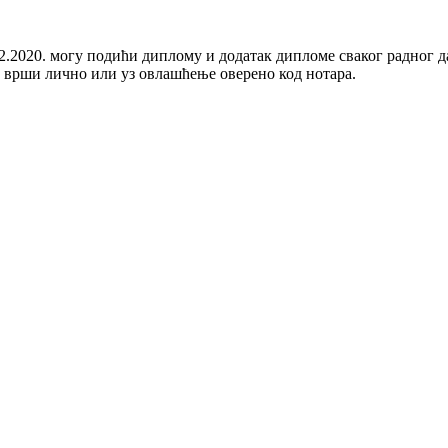
12.2020. могу подићи диплому и додатак дипломе сваког радног 
е врши лично или уз овлашћење оверено код нотара.