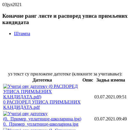
03
јул
2021
Коначне ранг листе и распоред уписа примљених
кандидата
Штампа
Подсећамо примљене кандидате да је
праћење и придржавање објављеног
распореда уписа обавезно.
уз текст су приложене датотеке (кликните за учитавање):
Датотека
Опис
Задња измена
03.07.2021.09:51
0 РАСПОРЕД УПИСА ПРИМЉЕНИХ
КАНДИДАТА.pdf
03.07.2021.09:49
0._Пример_уплатнице-школарина.jpg