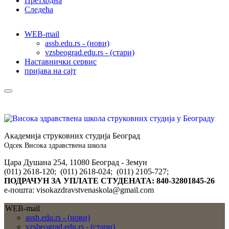
Претходна
Следећа
WEB-mail
assb.edu.rs - (нови)
vzsbeograd.edu.rs - (стари)
Наставнички сервис
пријава на сајт
Академија струковних студија Београд
Одсек Висока здравствена школа
Цара Душана 254, 11080 Београд - Земун
(011) 2618-120; (011) 2618-024; (011) 2105-727;
ПОДРАЧУН ЗА УПЛАТЕ СТУДЕНАТА: 840-32801845-26
е-пошта: visokazdravstvenaskola@gmail.com
WEB-mail
assb.edu.rs - (нови)
vzsbeograd.edu.rs - (стари)