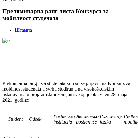
Прелиминарна ранг листа Конкурса за
мобилност студената
Штампа
Preliminarna rang lista studenata koji su se prijavili na Konkurs za
mobilnost studenata u svrhu studiranja na visokoškolskim
ustanovama u programskim zemljama, koji je objavljen 28. maja
2021. godine:
Partnerska
Akademsko
Poznavanje
Pretho
Student
Odsek
institucija
postignuće
jezika
mobiln