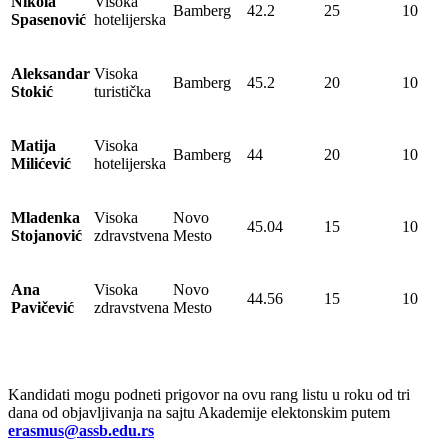
Nikola
Visoka
Bamberg
42.2
25
10
Spasenović
hotelijerska
Aleksandar
Visoka
Bamberg
45.2
20
10
Stokić
turistička
Matija
Visoka
Bamberg
44
20
10
Milićević
hotelijerska
Mladenka
Visoka
Novo
45.04
15
10
Stojanović
zdravstvena
Mesto
Ana
Visoka
Novo
44.56
15
10
Pavičević
zdravstvena
Mesto
Kandidati mogu podneti prigovor na ovu rang listu u roku od tri
dana od objavljivanja na sajtu Akademije elektonskim putem
erasmus@assb.edu.rs