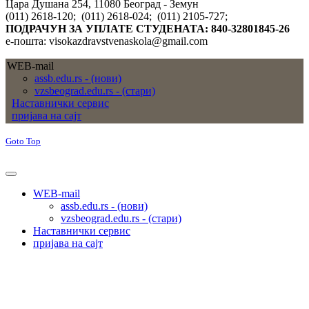
Цара Душана 254, 11080 Београд - Земун
(011) 2618-120; (011) 2618-024; (011) 2105-727;
ПОДРАЧУН ЗА УПЛАТЕ СТУДЕНАТА: 840-32801845-26
е-пошта: visokazdravstvenaskola@gmail.com
WEB-mail
assb.edu.rs - (нови)
vzsbeograd.edu.rs - (стари)
Наставнички сервис
пријава на сајт
Goto Top
WEB-mail
assb.edu.rs - (нови)
vzsbeograd.edu.rs - (стари)
Наставнички сервис
пријава на сајт