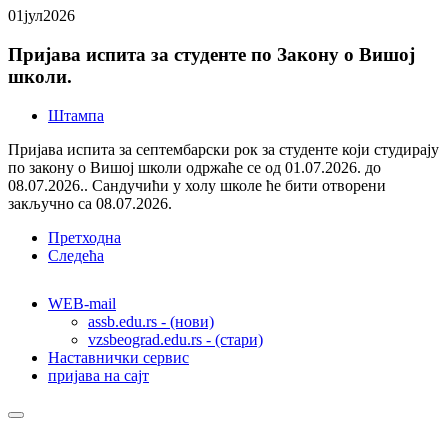
01
јул
2026
Пријава испита за студенте по Закону о Вишој
школи.
Штампа
Пријава испита за септембарски рок за студенте који студирају
по закону о Вишој школи одржаће се од 01.07.2026. до
08.07.2026.. Сандучићи у холу школе ће бити отворени
закључно са 08.07.2026.
Претходна
Следећа
WEB-mail
assb.edu.rs - (нови)
vzsbeograd.edu.rs - (стари)
Наставнички сервис
пријава на сајт