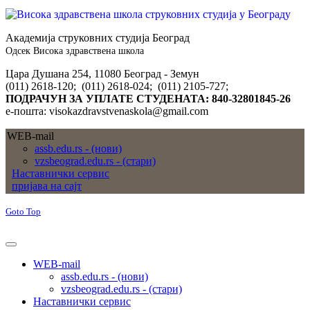
Академија струковних студија Београд
Одсек Висока здравствена школа
Цара Душана 254, 11080 Београд - Земун
(011) 2618-120; (011) 2618-024; (011) 2105-727;
ПОДРАЧУН ЗА УПЛАТЕ СТУДЕНАТА: 840-32801845-26
е-пошта: visokazdravstvenaskola@gmail.com
WEB-mail
assb.edu.rs - (нови)
vzsbeograd.edu.rs - (стари)
Наставнички сервис
пријава на сајт
Goto Top
WEB-mail
assb.edu.rs - (нови)
vzsbeograd.edu.rs - (стари)
Наставнички сервис