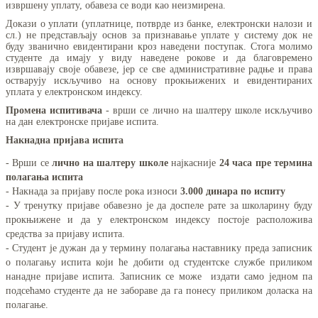
извршену уплату, обавеза се води као неизмирена.
Докази о уплати (уплатнице, потврде из банке, електронски налози и
сл.) не представљају основ за признавање уплате у систему док не
буду званично евидентирани кроз наведени поступак. Стога молимо
студенте да имају у виду наведене рокове и да благовремено
извршавају своје обавезе, јер се све административне радње и права
остварују искључиво на основу прокњижених и евидентираних
уплата у електронском индексу.
Промена испитивача
- врши се лично на шалтеру школе искључиво
на дан електронске пријаве испита.
Накнадна пријава испита
- Врши се
лично на шалтеру школе
најкасније
24 часа пре термина
полагања испита
- Накнада за пријаву после рока износи
3.000 динара по испиту
- У тренутку пријаве обавезно је да доспеле рате за школарину буду
прокњижене и да у електронском индексу постоје расположива
средства за пријаву испита.
- Студент је дужан да у термину полагања наставнику преда записник
о полагању испита који ће добити од студентске службе приликом
нанадне пријаве испита. Записник се може издати само једном па
подсећамо студенте да не забораве да га понесу приликом доласка на
полагање.