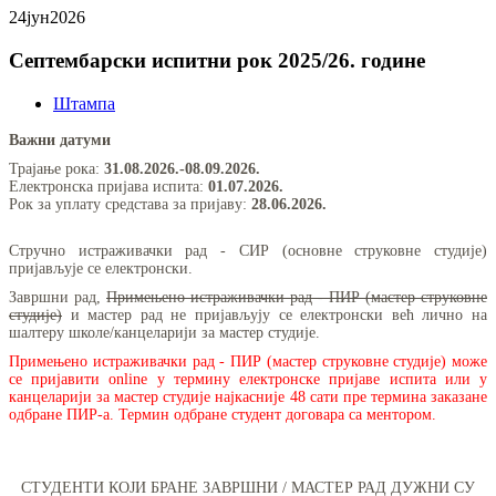
24
јун
2026
Септембарски испитни рок 2025/26. године
Штампа
Важни датуми
Трајање рока:
31.08.2026.-08.09.2026.
Електронска пријава испита:
01.07.2026.
Рок за уплату средстава за пријаву:
28.06.2026.
Стручно истраживачки рад - СИР (основне струковне студије)
пријављује се електронски.
Завршни рад,
Примењено истраживачки рад - ПИР (мастер струковне
студије)
и
мастер рад не пријављују се електронски већ лично на
шалтеру школе/канцеларији за мастер студије.
Примењено истраживачки рад - ПИР (мастер струковне студије) може
се пријавити online у термину електронске пријаве испита или у
канцеларији за мастер студије најкасније 48 сати пре термина заказане
одбране ПИР-а. Термин одбране студент договара са ментором.
СТУДЕНТИ КОЈИ БРАНЕ ЗАВРШНИ / МАСТЕР РАД ДУЖНИ СУ