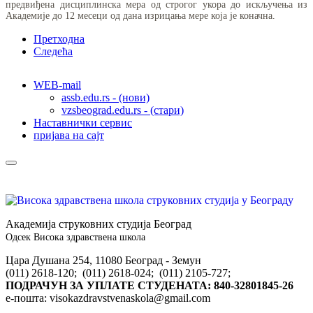
предвиђена дисциплинска мера од строгог укора до искључења из
Академије до 12 месеци од дана изрицања мере која је коначна.
Претходна
Следећа
WEB-mail
assb.edu.rs - (нови)
vzsbeograd.edu.rs - (стари)
Наставнички сервис
пријава на сајт
Академија струковних студија Београд
Одсек Висока здравствена школа
Цара Душана 254, 11080 Београд - Земун
(011) 2618-120; (011) 2618-024; (011) 2105-727;
ПОДРАЧУН ЗА УПЛАТЕ СТУДЕНАТА: 840-32801845-26
е-пошта: visokazdravstvenaskola@gmail.com