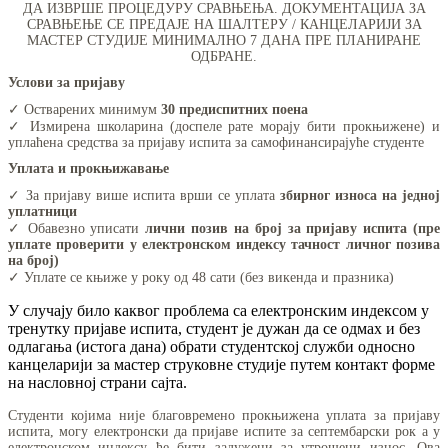
ДА ИЗВРШЕ ПРОЦЕДУРУ СРАВЊЕЊА. ДОКУМЕНТАЦИЈА ЗА
СРАВЊЕЊЕ СЕ ПРЕДАЈЕ НА ШАЛТЕРУ / КАНЦЕЛАРИЈИ ЗА
МАСТЕР СТУДИЈЕ МИНИМАЛНО 7 ДАНА ПРЕ ПЛАНИРАНЕ
ОДБРАНЕ.
Услови за пријаву
✓ Остварених минимум
30 предиспитних поена
✓ Измирена школарина (доспеле рате морају бити прокњижене) и
уплаћена средства за пријаву испита за самофинансирајуће студенте
Уплата и прокњижавање
✓ За пријаву више испита врши се уплата
збирног износа на једној
уплатници
✓ Обавезно уписати
лични позив на број за пријаву испита (пре
уплате проверити у електронском индексу тачност личног позива
на број)
✓ Уплате се књиже у року од 48 сати (без викенда и празника)
У случају било каквог проблема са електронским индексом у
тренутку пријаве испита, студент је дужан да се одмах и без
одлагања (истога дана) обрати студентској служби односно
канцеларији за мастер струковне студије путем контакт форме
на насловној страни сајта.
Студенти којима није благовремено прокњижена уплата за пријаву
испита, могу електронски да пријаве испите за септембарски рок а у
електронском индексу ће бити задужени за утрошени износ. Ова