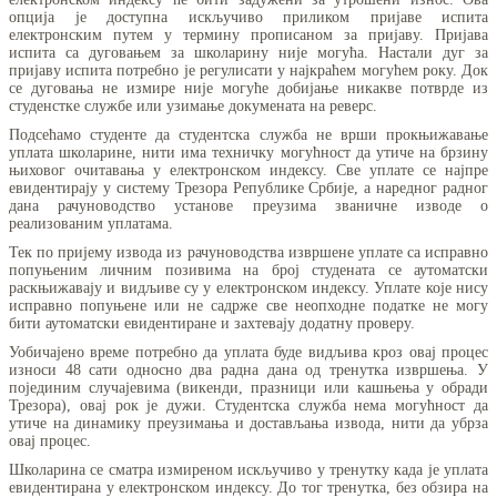
опција је доступна искључиво приликом пријаве испита
електронским путем у термину прописаном за пријаву. Пријава
испита са дуговањем за школарину није могућа. Настали дуг за
пријаву испита потребно је регулисати у најкраћем могућем року. Док
се дуговања не измире није могуће добијање никакве потврде из
студенстке службе или узимање докумената на реверс.
Подсећамо студенте да студентска служба не врши прокњижавање
уплата школарине, нити има техничку могућност да утиче на брзину
њиховог очитавања у електронском индексу. Све уплате се најпре
евидентирају у систему Трезора Републике Србије, а наредног радног
дана рачуноводство установе преузима званичне изводе о
реализованим уплатама.
Тек по пријему извода из рачуноводства извршене уплате са исправно
попуњеним личним позивима на број студената се аутоматски
раскњижавају и видљиве су у електронском индексу. Уплате које нису
исправно попуњене или не садрже све неопходне податке не могу
бити аутоматски евидентиране и захтевају додатну проверу.
Уобичајено време потребно да уплата буде видљива кроз овај процес
износи 48 сати односно два радна дана од тренутка извршења. У
појединим случајевима (викенди, празници или кашњења у обради
Трезора), овај рок је дужи. Студентска служба нема могућност да
утиче на динамику преузимања и достављања извода, нити да убрза
овај процес.
Школарина се сматра измиреном искључиво у тренутку када је уплата
евидентирана у електронском индексу. До тог тренутка, без обзира на