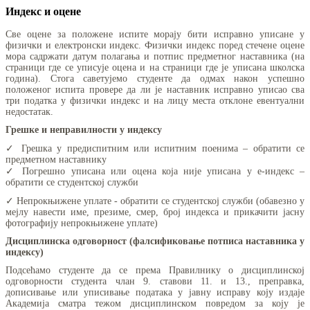
Индекс и оцене
Све оцене за положене испите морају бити исправно уписане у
физички и електронски индекс. Физички индекс поред стечене оцене
мора садржати датум полагања и потпис предметног наставника (на
страници где се уписује оцена и на страници где је уписана школска
година). Стога саветујемо студенте да одмах након успешно
положеног испита провере да ли је наставник исправно уписао сва
три податка у физички индекс и на лицу места отклоне евентуални
недостатак.
Грешке и неправилности у индексу
✓ Грешка у предиспитним или испитним поенима – обратити се
предметном наставнику
✓ Погрешно уписана или оцена која није уписана у е-индекс –
обратити се студентској служби
✓ Непрокњижене уплате - обратити се студентској служби (обавезно у
мејлу навести име, презиме, смер, број индекса и прикачити јасну
фотографију непрокњижене уплате)
Дисциплинска одговорност (фалсификовање потписа наставника у
индексу)
Подсећамо студенте да се према Правилнику о дисциплинској
одговорности студента члан 9. ставови 11. и 13., преправка,
дописивање или уписивање података у јавну исправу коју издаје
Академија сматра тежом дисциплинском повредом за коју је