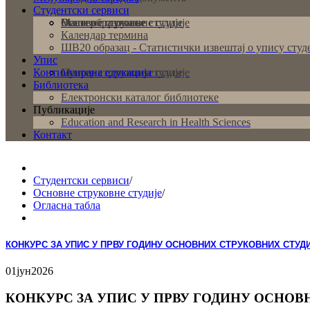
Студентски сервиси
Основне струковне студије
Мастер струковне студије
Више образовање
Календар термина
ШВ20 образац - Статистички извештај о упису студ
Упис
Континуирана едукација
Основне струковне студије
Мастер струковне студије
Библиотека
Електронски каталог библиотеке
Публикације
Education and Research in Health Sciences
Контакт
Студентски сервиси
/
Основне струковне студије
/
Огласна табла
КОНКУРС ЗА УПИС У ПРВУ ГОДИНУ ОСНОВНИХ СТРУКОВНИХ СТУДИЈ
01
јун
2026
КОНКУРС ЗА УПИС У ПРВУ ГОДИНУ ОСНОВН