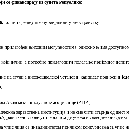
ји се финансирају из буџета Републике
:
6
.
rодини средњу школу завршили у иностранству.
а
ин прилагођен њиховим могућностима, односно њима доступном о
 који начин је потребно прилагодити полагање пријемног испит
ис на студије високошколској установи, кандидат подноси и
јед
,
пом Академске инклузивне асоцијације (АИА).
лежна здравствена институција и не сме бити старија од шест ме
т/здравствено стање утиче на исходе учења и свакодневно функ
за упис лица са инвалидитетом приликом конкурисања за упис н