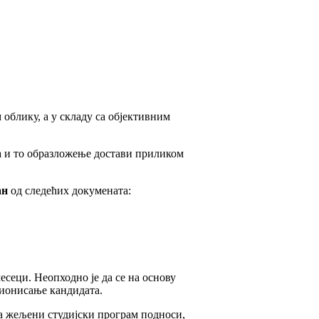
блику, а у складу са објективним
а и то образложење достави приликом
ан
од следећих докумената:
сеци. Неопходно је да се на основу
ционисање кандидата.
а жељени студијски програм подноси,