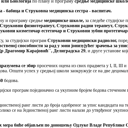
а
или Биологија
по плану и програму
средње
медицинске школ
 - бабица и Струковна медицинска сестра - васпитач.
ну и програму средње
медицинске
школе,
за следеће студијске 
 Струковни физиотерапеут, Струковни радни
терапеут, Стру
руковни козметичар естетичар и Струковни зубни
протетичар
су, за студијски програм
Струковни медицински радиолог,
поре
вственој
способност
и
за рад у зони јонизујућег
зрачења
за упи
Др Драгомир Карајовић``, Делиградска 29
, и друге установе ко
дразумева се збир
просечних оцена из свих прадмета у I, II, III и
ова. Општи успех у средњој школи заокружује се на две децимал
60
бодова.
удијски програм појединачно са укупним бројем бодова стечени
динственој ранг листи до броја одобреног за упис кандидата на т
ико се на Јединственој ранг листи налази до утврђеног укупног
мера биће објављен по доношењу Одлуке Владе Републике Срб