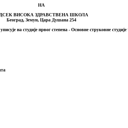
НА
ДСЕК ВИСОКА ЗДРАВСТВЕНА ШКОЛА
Београд,
Земун
,
Цара Душана 254
 уписује на
студије првог
степена - Oсновне струковне
студије
ата