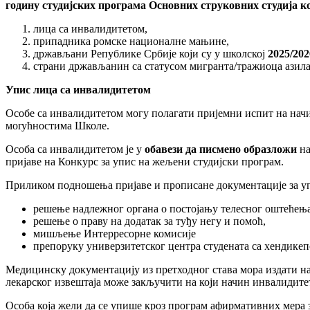
годину студијских програма
Основних струковних студија ко
лица са инвалидитетом,
припадника ромске националне мањине,
држављани Републике Србије који су у школској
202
5
/202
страни држављанин са статусом мигранта/тражиоца азил
Упис лица са инвалидитетом
Особе са инвалидитетом могу полагати пријемни испит на нач
моrућностима Школе.
Особа са инвалидитетом је у
обавези да писмено образложи
на
пријаве на Конкурс за упис на жељени студијски програм.
Приликом подношења пријаве и прописане документације за уп
решење надлежног органа о постојању телесног оштећења
решење о праву на додатак за туђу негу и помоћ,
мишљење Интерресорне комисије
препоруку универзитетског центра студената са хендике
Медицинску документацију из претходног става мора издати над
лекарског извештаја може закључити на који начин инвалидите
Особа која жели да се упише кроз програм афирмативних мера 