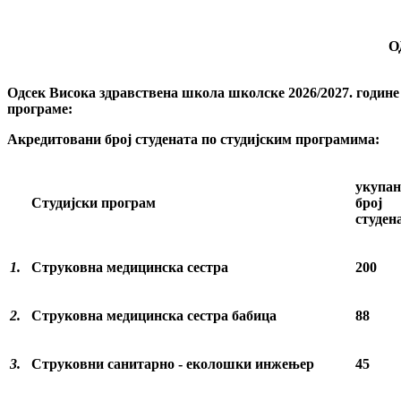
О
Одсек Висока здравствена школа школске
202
6
/202
7
. године
програме:
Акредитовани број студената по студијским програмима:
укупан
Студијски програм
број
студен
1.
Струковна медицинска сестра
200
2.
Струковна медицинска сестра
бабица
88
3.
Струковни санитарно - еколошки инжењер
45