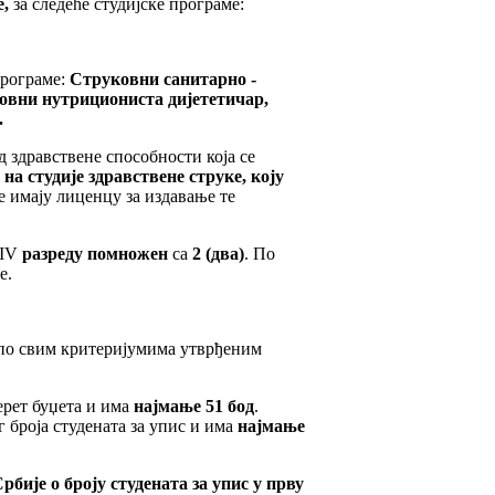
е,
за следеће студијске програме:
програме:
Струковни санитарно -
ковни нутрициониста
дијететичар,
.
д здравствене способности која се
с на студије здравствене струке,
коју
је имају лиценцу за издавање те
 IV
разреду помножен
са
2
(два)
. По
е.
м по свим критеријумима утврђеним
ерет буџета и има
најмање 51 бод
.
 броја студената за упис и има
најмање
ије о броју студената за упис у прву