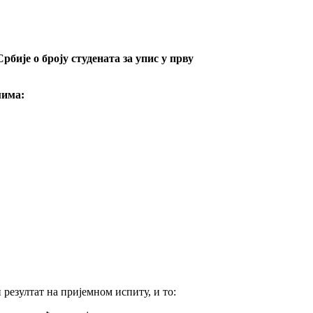
бије о броју студената за упис у прву
мима:
 резултат на пријемном испиту, и то: