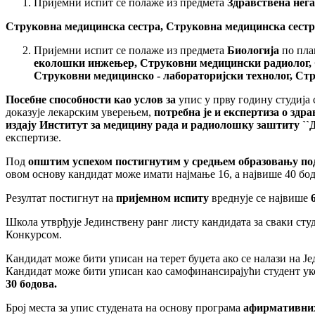
Пријемни испит се полаже из предмета
Здравствена нег
Струковна медицинска сестра,
Струковна медицинска сестра
Пријемни испит се полаже из предмета
Биологија
по пла
еколошки инжењер,
Струковни медицински радиолог,
Струковни медицинско -
лабораторијски технолог, Ст
Посебне способности као услов за
упис у прву годину студија 
доказује лекарским уверењем,
потребна је и експертиза
о
здра
издају Институт за медицину рада и радиолошку заштиту ``
експертизе.
Под
општим успехом постигнутим у средњем образовању по
овом основу кандидат може имати најмање 16, а највише 40 бод
Резултат постигнут на
пријемном испиту
вреднује се највише
Школа утврђује Јединствену ранг листу кандидата за сваки ст
Конкурсом.
Кандидат може бити уписан на терет буџета ако се налази на Је
Кандидат може бити уписан као самофинансирајући студент укол
30 бодова.
Број места за упис студената на основу програма
афирмативних 