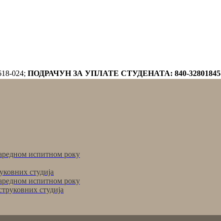
618-024;
ПОДРАЧУН ЗА УПЛАТЕ СТУДЕНАТА: 840-32801845
аредном испитном року
уковних студија
аредном испитном року
струковних студија