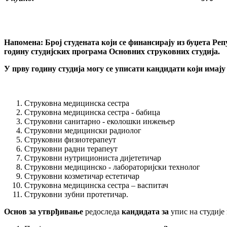
Напомена: Број студената који се финансирају из буџета Ре
годину студијских програма
Основних струковних студија.
У прву годину студија могу се уписати кандидати који има
Струковна медицинска сестра
Струковна медицинска сестра - бабица
Струковни санитарно - еколошки инжењер
Струковни медицински радиолог
Струковни физиотерапеут
Струковни радни терапеут
Струковни нутрициониста дијететичар
Струковни медицинско - лабораторијски технолог
Струковни козметичар естетичар
Струковна медицинска сестра – васпитач
Струковни зубни протетичар.
Основ за утврђивање
редоследа
кандидата за
упис на студије