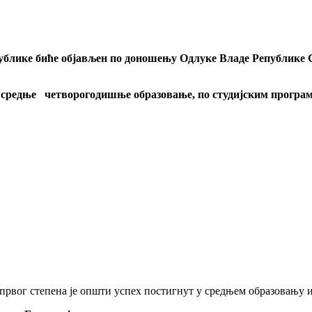
публике биће објављен по доношењу Одлуке Владе Републике Ср
ју средње четворогодишње образовање, по студијским програ
 првог степена је општи успех постигнут у средњем образовању и