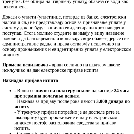
тренутка, без обзира на извршену уплату, обавеза се води као
неизмирена.
Докази о уплати (уплатнице, потврде из банке, електронски
налози и сл.) не представљају основ за признавање уплате у
систему док не буду званично евидентирани кроз наведени
поступак. Стога молимо студенте да имају у виду наведене
рокове и да благовремено извршавају своје обавезе, јер се све
административне радње и права остварују искључиво на
основу прокњижених и евидентираних уплата у електронском
индексу.
Промена испитивача
- врши се лично на шалтеру школе
искључиво на дан електронске пријаве испита.
Накнадна пријава испита
- Врши се
лично на шалтеру школе
најкасније
24 часа
пре термина полагања испита
- Накнада за пријаву после рока износи
3.000 динара по
испиту
- У тренутку пријаве потребно је да доспеле рате за
школарину буду прокњижене и да у електронском
индексу постоје расположива средства за пријаву
испита.
- Студент је дужан да у термину полагања наставнику