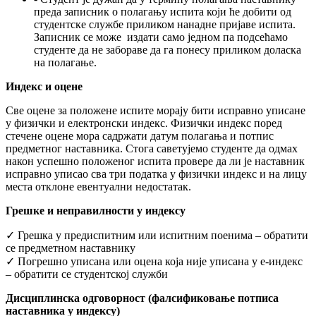
преда записник о полагању испита који ће добити од
студентске службе приликом нанадне пријаве испита.
Записник се може издати само једном па подсећамо
студенте да не забораве да га понесу приликом доласка
на полагање.
Индекс и оцене
Све оцене за положене испите морају бити исправно уписане
у физички и електронски индекс. Физички индекс поред
стечене оцене мора садржати датум полагања и потпис
предметног наставника. Стога саветујемо студенте да одмах
након успешно положеног испита провере да ли је наставник
исправно уписао сва три податка у физички индекс и на лицу
места отклоне евентуални недостатак.
Грешке и неправилности у индексу
✓ Грешка у предиспитним или испитним поенима – обратити
се предметном наставнику
✓ Погрешно уписана или оцена која није уписана у е-индекс
– обратити се студентској служби
Дисциплинска одговорност (фалсификовање потписа
наставника у индексу)