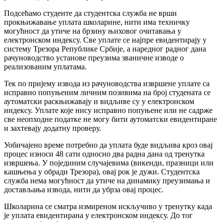
Подсећамо студенте да студентска служба не врши
прокњижавање уплата школарине, нити има техничку
могућност да утиче на брзину њиховог очитавања у
електронском индексу. Све уплате се најпре евидентирају у
систему Трезора Републике Србије, а наредног радног дана
рачуноводство установе преузима званичне изводе о
реализованим уплатама.
Тек по пријему извода из рачуноводства извршене уплате са
исправно попуњеним личним позивима на број студената се
аутоматски раскњижавају и видљиве су у електронском
индексу. Уплате које нису исправно попуњене или не садрже
све неопходне податке не могу бити аутоматски евидентиране
и захтевају додатну проверу.
Уобичајено време потребно да уплата буде видљива кроз овај
процес износи 48 сати односно два радна дана од тренутка
извршења. У појединим случајевима (викенди, празници или
кашњења у обради Трезора), овај рок је дужи. Студентска
служба нема могућност да утиче на динамику преузимања и
достављања извода, нити да убрза овај процес.
Школарина се сматра измиреном искључиво у тренутку када
је уплата евидентирана у електронском индексу. До тог