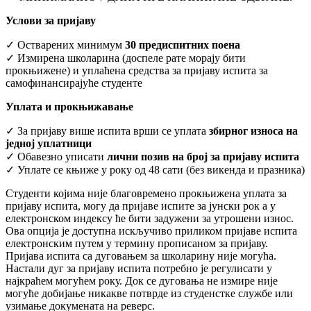
Услови за пријаву
✓ Остварених минимум
30 предиспитних поена
✓ Измирена школарина (доспеле рате морају бити
прокњижене) и уплаћена средства за пријаву испита за
самофинансирајуће студенте
Уплата и прокњижавање
✓ За пријаву више испита врши се уплата
збирног износа на
једној уплатници
✓ Обавезно уписати
лични позив на број за пријаву испита
✓ Уплате се књиже у року од 48 сати (без викенда и празника)
Студенти којима није благовремено прокњижена уплата за
пријаву испита, могу да пријаве испите за јунски рок а у
електронском индексу ће бити задужени за утрошени износ.
Ова опција је доступна искључиво приликом пријаве испита
електронским путем у термину прописаном за пријаву.
Пријава испита са дуговањем за школарину није могућа.
Настали дуг за пријаву испита потребно је регулисати у
најкраћем могућем року. Док се дуговања не измире није
могуће добијање никакве потврде из студенстке службе или
узимање докумената на реверс.