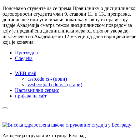
Подсећамо студенте да се према Правилнику о дисциплинској
одговорности студента члан 9. ставови 11. и 13., преправка,
дописивање или уписивање података у јавну исправу коју
издаје Академија сматра тежом дисциплинском повредом за
коју је предвиђена дисциплинска мера од строгог укора до
искључења из Академије до 12 месеци од дана изрицања мере
која је коначна.
Претходна
Следећа
WEB-mail
assb.edu.rs - (нови)
vzsbeograd.edu.rs - (стари)
Наставнички сервис
пријава на сајт
Академија струковних студија Београд