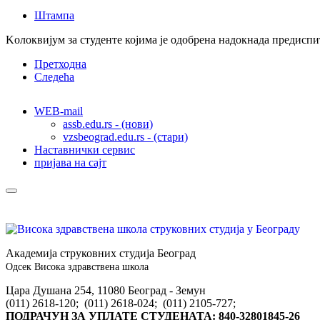
Штампа
Kолоквијум за студенте којима је одобрена надокнада предиспит
Претходна
Следећа
WEB-mail
assb.edu.rs - (нови)
vzsbeograd.edu.rs - (стари)
Наставнички сервис
пријава на сајт
Академија струковних студија Београд
Одсек Висока здравствена школа
Цара Душана 254, 11080 Београд - Земун
(011) 2618-120; (011) 2618-024; (011) 2105-727;
ПОДРАЧУН ЗА УПЛАТЕ СТУДЕНАТА: 840-32801845-26