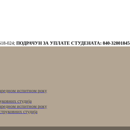
618-024;
ПОДРАЧУН ЗА УПЛАТЕ СТУДЕНАТА: 840-32801845
аредном испитном року
уковних студија
аредном испитном року
струковних студија