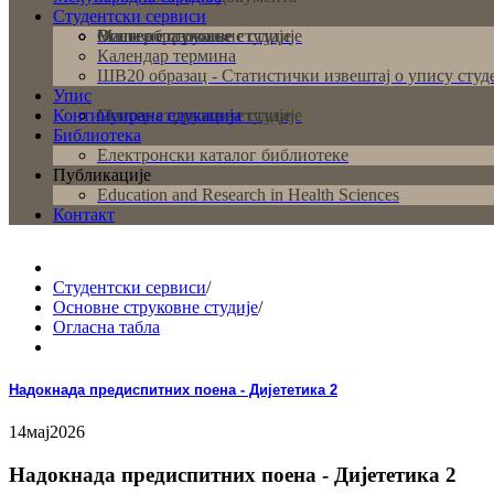
Студентски сервиси
Основне струковне студије
Мастер струковне студије
Више образовање
Календар термина
ШВ20 образац - Статистички извештај о упису студ
Упис
Континуирана едукација
Основне струковне студије
Мастер струковне студије
Библиотека
Електронски каталог библиотеке
Публикације
Education and Research in Health Sciences
Контакт
Студентски сервиси
/
Основне струковне студије
/
Огласна табла
Надокнада предиспитних поена - Дијететика 2
14
мај
2026
Надокнада предиспитних поена - Дијететика 2