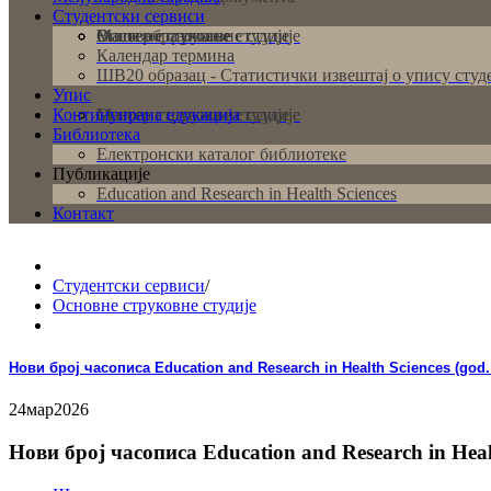
Студентски сервиси
Основне струковне студије
Мастер струковне студије
Више образовање
Календар термина
ШВ20 образац - Статистички извештај о упису студ
Упис
Континуирана едукација
Основне струковне студије
Мастер струковне студије
Библиотека
Електронски каталог библиотеке
Публикације
Education and Research in Health Sciences
Контакт
Студентски сервиси
/
Основне струковне студије
Нови број часописа Education and Research in Health Sciences (god. 4,
24
мар
2026
Нови број часописа Education and Research in Health 