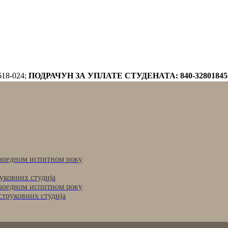
618-024;
ПОДРАЧУН ЗА УПЛАТЕ СТУДЕНАТА: 840-32801845
аредном испитном року
уковних студија
аредном испитном року
струковних студија