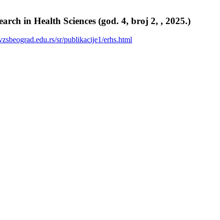
h in Health Sciences (god. 4, broj 2, , 2025.)
zsbeograd.edu.rs/sr/publikacije1/erhs.html