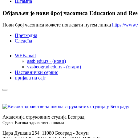
Штампа
Објављен је нови број часописа Education and Researc
Нови број часописа можете погледати путем линка
https://www.v
Претходна
Следећа
WEB-mail
assb.edu.rs - (нови)
vzsbeograd.edu.rs - (стари)
Наставнички сервис
пријава на сајт
Академија струковних студија Београд
Одсек Висока здравствена школа
Цара Душана 254, 11080 Београд - Земун