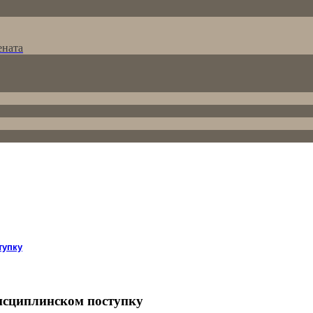
ената
тупку
сциплинском поступку