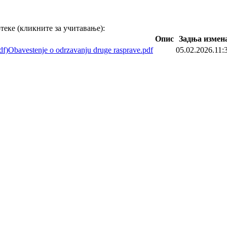
теке (кликните за учитавање):
Опис
Задња измен
Obavestenje o odrzavanju druge rasprave.pdf
05.02.2026.11: