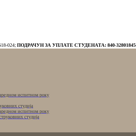
618-024;
ПОДРАЧУН ЗА УПЛАТЕ СТУДЕНАТА: 840-32801845
аредном испитном року
уковних студија
аредном испитном року
струковних студија