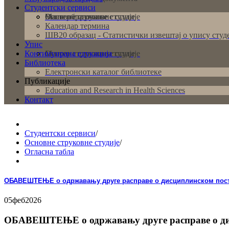
Студентски сервиси
Основне струковне студије
Мастер струковне студије
Више образовање
Календар термина
ШВ20 образац - Статистички извештај о упису студ
Упис
Континуирана едукација
Основне струковне студије
Мастер струковне студије
Библиотека
Електронски каталог библиотеке
Публикације
Education and Research in Health Sciences
Контакт
Студентски сервиси
/
Основне струковне студије
/
Огласна табла
ОБАВЕШТЕЊЕ о одржавању друге расправе о дисциплинском пос
05
феб
2026
ОБАВЕШТЕЊЕ о одржавању друге расправе о ди