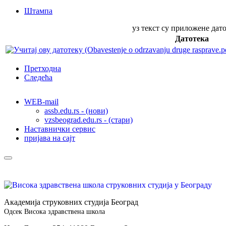
Штампа
уз текст су приложене дато
Датотека
Претходна
Следећа
WEB-mail
assb.edu.rs - (нови)
vzsbeograd.edu.rs - (стари)
Наставнички сервис
пријава на сајт
Академија струковних студија Београд
Одсек Висока здравствена школа