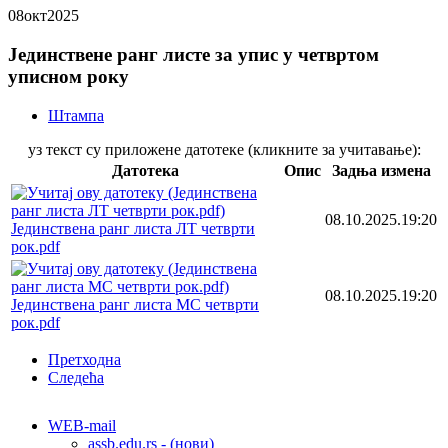
08
окт
2025
Јединствене ранг листе за упис у четвртом
уписном року
Штампа
уз текст су приложене датотеке (кликните за учитавање):
Датотека
Опис
Задња измена
08.10.2025.19:20
Јединствена ранг листа ЛТ четврти
рок.pdf
08.10.2025.19:20
Јединствена ранг листа МС четврти
рок.pdf
Претходна
Следећа
WEB-mail
assb.edu.rs - (нови)