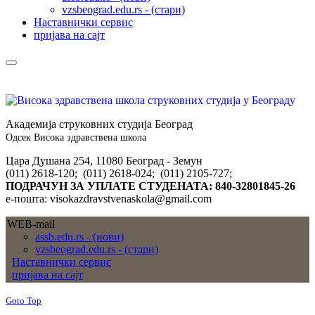
vzsbeograd.edu.rs - (стари)
Наставнички сервис
пријава на сајт
Академија струковних студија Београд
Одсек Висока здравствена школа
Цара Душана 254, 11080 Београд - Земун
(011) 2618-120; (011) 2618-024; (011) 2105-727;
ПОДРАЧУН ЗА УПЛАТЕ СТУДЕНАТА: 840-32801845-26
е-пошта: visokazdravstvenaskola@gmail.com
WEB-mail
assb.edu.rs - (нови)
vzsbeograd.edu.rs - (стари)
Наставнички сервис
пријава на сајт
Goto Top