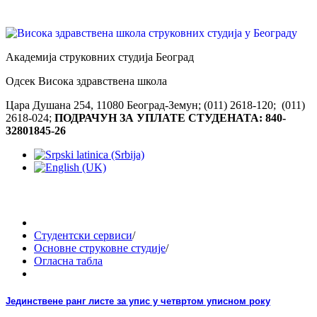
Академија струковних студија Београд
Одсек Висока здравствена школа
Цара Душана 254, 11080 Београд-Земун; (011) 2618-120; (011)
2618-024;
ПОДРАЧУН ЗА УПЛАТЕ СТУДЕНАТА: 840-
32801845-26
Студентски сервиси
/
Основне струковне студије
/
Огласна табла
Јединствене ранг листе за упис у четвртом уписном року