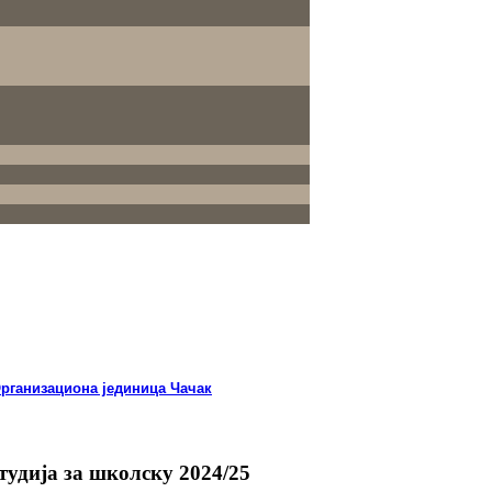
Организационa јединицa Чачак
тудија за школску 2024/25