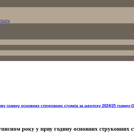
ената
ву годину основних струковних студија за школску 2024/25 годину-
уписном року у прву годину основних струковних с