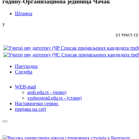
годину-Организационa јединицa Чачак
Штампа
у
уз текст с
Претходна
Следећа
WEB-mail
assb.edu.rs - (нови)
vzsbeograd.edu.rs - (стари)
Наставнички сервис
пријава на сајт