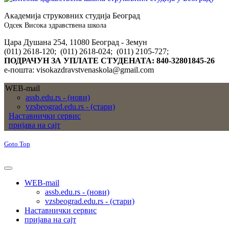
Академија струковних студија Београд
Одсек Висока здравствена школа
Цара Душана 254, 11080 Београд - Земун
(011) 2618-120; (011) 2618-024; (011) 2105-727;
ПОДРАЧУН ЗА УПЛАТЕ СТУДЕНАТА: 840-32801845-26
е-пошта: visokazdravstvenaskola@gmail.com
WEB-mail
assb.edu.rs - (нови)
vzsbeograd.edu.rs - (стари)
Наставнички сервис
пријава на сајт
Goto Top
WEB-mail
assb.edu.rs - (нови)
vzsbeograd.edu.rs - (стари)
Наставнички сервис
пријава на сајт