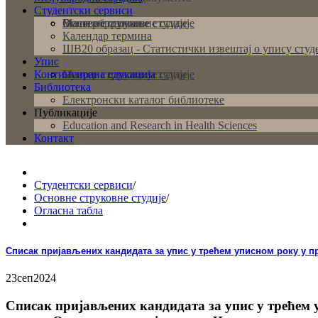
Студентски сервиси
Основне струковне студије
Мастер струковне студије
Више образовање
Календар термина
ШВ20 образац - Статистички извештај о упису студ
Упис
Континуирана едукација
Основне струковне студије
Мастер струковне студије
Библиотека
Електронски каталог библиотеке
Публикације
Education and Research in Health Sciences
Контакт
Студентски сервиси
/
Основне струковне студије
/
Огласна табла
Списак пријављених кандидата за упис у трећем уписном року у пр
23
сеп
2024
Списак пријављених кандидата за упис у трећем 