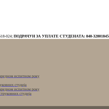
618-024;
ПОДРАЧУН ЗА УПЛАТЕ СТУДЕНАТА: 840-32801845
аредном испитном року
уковних студија
аредном испитном року
струковних студија