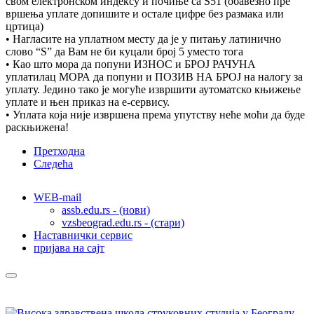
свом електронском индексу и почиње са S51 (обавезно пре
вршења уплате допишите и остале цифре без размака или
цртица)
• Нагласите на уплатном месту да је у питању латинично
слово “S” да Вам не би куцали број 5 уместо тога
• Као што мора да попуни ИЗНОС и БРОЈ РАЧУНА
уплатилац МОРА да попуни и ПОЗИВ НА БРОЈ на налогу за
уплату. Једино тако је могуће извршити аутоматско књижење
уплате и њен приказ на е-сервису.
• Уплата која није извршена према упутству неће моћи да буде
раскњижена!
Претходна
Следећа
WEB-mail
assb.edu.rs - (нови)
vzsbeograd.edu.rs - (стари)
Наставнички сервис
пријава на сајт