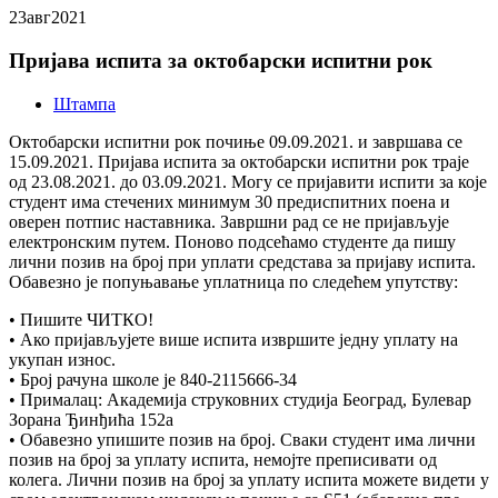
23
авг
2021
Пријава испита за октобарски испитни рок
Штампа
Октобарски испитни рок почиње 09.09.2021. и завршава се
15.09.2021. Пријава испита за октобарски испитни рок траје
од 23.08.2021. до 03.09.2021. Могу се пријавити испити за које
студент има стечених минимум 30 предиспитних поена и
оверен потпис наставника. Завршни рад се не пријављује
електронским путем. Поново подсећамо студенте да пишу
лични позив на број при уплати средстава за пријаву испита.
Обавезно је попуњавање уплатница по следећем упутству:
• Пишите ЧИТКО!
• Ако пријављујете више испита извршите једну уплату на
укупан износ.
• Број рачуна школе је 840-2115666-34
• Прималац: Академија струковних студија Београд, Булевар
Зорана Ђинђића 152а
• Обавезно упишите позив на број. Сваки студент има лични
позив на број за уплату испита, немојте преписивати од
колега. Лични позив на број за уплату испита можете видети у