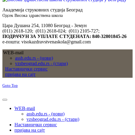
Академија струковних студија Београд
Одсек Висока здравствена школа
Цара Душана 254, 11080 Београд - Земун
(011) 2618-120; (011) 2618-024; (011) 2105-727;
ПОДРАЧУН ЗА УПЛАТЕ СТУДЕНАТА: 840-32801845-26
е-пошта: visokazdravstvenaskola@gmail.com
WEB-mail
assb.edu.rs - (нови)
vzsbeograd.edu.rs - (стари)
Наставнички сервис
пријава на сајт
Goto Top
WEB-mail
assb.edu.rs - (нови)
vzsbeograd.edu.rs - (стари)
Наставнички сервис
пријава на сајт