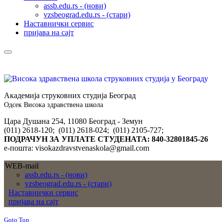
assb.edu.rs - (нови)
vzsbeograd.edu.rs - (стари)
Наставнички сервис
пријава на сајт
Академија струковних студија Београд
Одсек Висока здравствена школа
Цара Душана 254, 11080 Београд - Земун
(011) 2618-120; (011) 2618-024; (011) 2105-727;
ПОДРАЧУН ЗА УПЛАТЕ СТУДЕНАТА: 840-32801845-26
е-пошта: visokazdravstvenaskola@gmail.com
WEB-mail
assb.edu.rs - (нови)
vzsbeograd.edu.rs - (стари)
Наставнички сервис
пријава на сајт
Goto Top