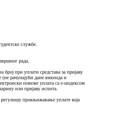
тудентске службе.
авршног рада.
а број при уплати средстава за пријаву
 (не рачунајући дане викенда и
електронски повеже уплата са е-индексом
ларину или пријаву испита.
а регулишу прокњижавање уплате која