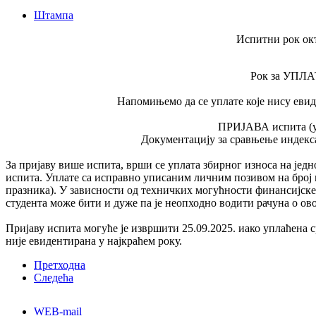
Штампа
Испитни рок окт
Рок за УПЛАТ
Напомињемо да се уплате које нису еви
ПРИЈАВА испита (ук
Документацију за сравњење индекса
За пријаву више испита, врши се уплата збирног износа на јед
испита. Уплате са исправно уписаним личним позивом на број п
празника). У зависности од техничких могућности финансијске 
студента може бити и дуже па је неопходно водити рачуна о ов
Пријаву испита могуће је извршити 25.09.2025. иако уплаћена
није евидентирана у најкраћем року.
Претходна
Следећа
WEB-mail