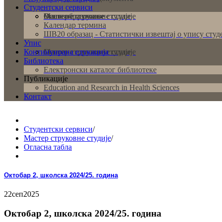
Студентски сервиси
Основне струковне студије
Мастер струковне студије
Више образовање
Календар термина
ШВ20 образац - Статистички извештај о упису студ
Упис
Континуирана едукација
Основне струковне студије
Мастер струковне студије
Библиотека
Електронски каталог библиотеке
Публикације
Education and Research in Health Sciences
Контакт
Студентски сервиси
/
Мастер струковне студије
/
Огласна табла
Октобар 2, школска 2024/25. година
22
сеп
2025
Октобар 2, школска 2024/25. година