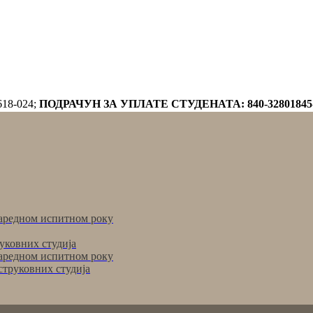
618-024;
ПОДРАЧУН ЗА УПЛАТЕ СТУДЕНАТА: 840-32801845
аредном испитном року
уковних студија
аредном испитном року
струковних студија