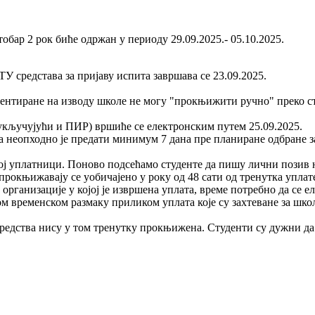
обар 2 рок биће одржан у периоду 29.09.2025.- 05.10.2025.
У средстава за пријаву испита завршава се 23.09.2025.
дентиране на изводу школе не могу "прокњижити ручно" преко с
ључујући и ПИР) вршиће се електронским путем 25.09.2025.
 неопходно је предати минимум 7 дана пре планиране одбране з
ној уплатници. Поново подсећамо студенте да пишу лични позив н
рокњижавају се уобичајено у року од 48 сати од тренутка уплате
организације у којој је извршена уплата, време потребно да се 
ом временском размаку приликом уплата које су захтеване за шко
 средства нису у том тренутку прокњижена. Студенти су дужни д