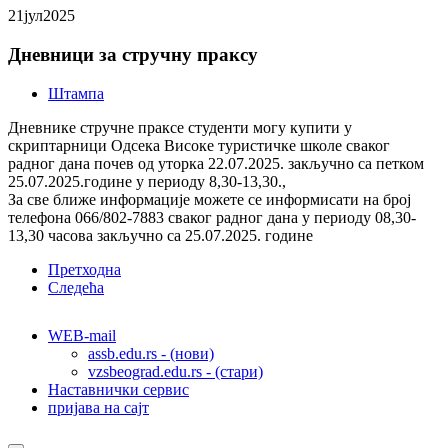
21
јул
2025
Дневници за стручну праксу
Штампа
Дневнике стручне праксе студенти могу купити у
скриптарници Одсека Високе туристичке школе сваког
радног дана почев од уторка 22.07.2025. закључно са петком
25.07.2025.године у периоду 8,30-13,30.,
За све ближе информације можете се информисати на број
телефона 066/802-7883 сваког радног дана у периоду 08,30-
13,30 часова закључно са 25.07.2025. године
Претходна
Следећа
WEB-mail
assb.edu.rs - (нови)
vzsbeograd.edu.rs - (стари)
Наставнички сервис
пријава на сајт