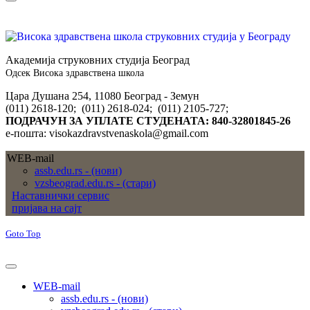
Академија струковних студија Београд
Одсек Висока здравствена школа
Цара Душана 254, 11080 Београд - Земун
(011) 2618-120; (011) 2618-024; (011) 2105-727;
ПОДРАЧУН ЗА УПЛАТЕ СТУДЕНАТА: 840-32801845-26
е-пошта: visokazdravstvenaskola@gmail.com
WEB-mail
assb.edu.rs - (нови)
vzsbeograd.edu.rs - (стари)
Наставнички сервис
пријава на сајт
Goto Top
WEB-mail
assb.edu.rs - (нови)