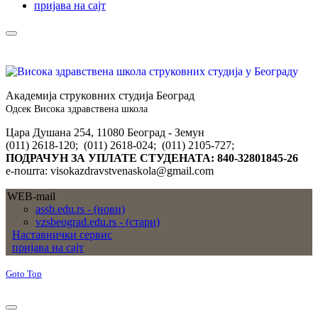
пријава на сајт
Академија струковних студија Београд
Одсек Висока здравствена школа
Цара Душана 254, 11080 Београд - Земун
(011) 2618-120; (011) 2618-024; (011) 2105-727;
ПОДРАЧУН ЗА УПЛАТЕ СТУДЕНАТА: 840-32801845-26
е-пошта: visokazdravstvenaskola@gmail.com
WEB-mail
assb.edu.rs - (нови)
vzsbeograd.edu.rs - (стари)
Наставнички сервис
пријава на сајт
Goto Top