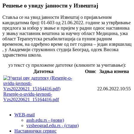
Решење о увиду јавности у Извештај
Ставља се на увид јавности Извештај о пријављеним
кандидатима број: 01-603 од 21.06.2022. године за утврђивање
предлога за избор у звање и пријем у радни однос наставника
у звању наставник вештина за научну област Медицина, ужа
област Терапеутска рехабилитација са пуним радним
временом, на одређено време од пет година – један извршилац
, у Академији струковних студија Београд, одсек Висока
здравствена школа.
уз текст су приложене датотеке (кликните за учитавање):
Датотека
Опис
Задња измена
22.06.2022.10:55
Resenje-o-uvidu-javnosti-
Vzs20220621_15164416.pdf
WEB-mail
assb.edu.rs - (нови)
vzsbeograd.edu.rs - (стари)
Наставнички сервис