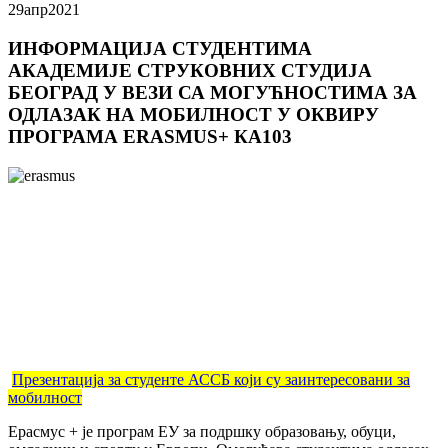
29
апр
2021
ИНФОРМАЦИЈА СТУДЕНТИМА
АКАДЕМИЈЕ СТРУКОВНИХ СТУДИЈА
БЕОГРАД У ВЕЗИ СА МОГУЋНОСТИМА ЗА
ОДЛАЗАК НА МОБИЛНОСТ У ОКВИРУ
ПРОГРАМА ЕRASMUS+ КА103
Презентација за студенте АССБ који су заинтересовани за
мобилност
Ерасмус + је програм ЕУ за подршку образовању, обуци,