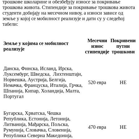
трошкове школарине и обезбеђују износе за покривање
трошкова живота. Стипендије за покривање трошкова живота
студенти добијају на месечном нивоу, а износи зависе од
земље у којој се мобилност реализује и дати су у следећој
табели:
Месечни
Покривени
Земље у којима се мобилност
износ
путни
реализује
стипендије
трошкови
Данска, Финска, Исланд, Ирска,
Луксембург, Шведска, Лихтенштајн,
Норвешка, Аустрија, Белгија,
520 евра
НЕ
Немачка, Француска, Италија, Грчка,
Шпанија, Кипар, Холандија, Малта,
Португал
Бугарска, Хрватска, Чешка
Република, Естонија, Летонија,
Литванија, Мађарска, Пољска,
470 евра
НЕ
Румунија, Словачка, Словенија,
Република Северна Македонија,