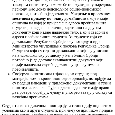
завода за статистику и може бити ажужиран у наредном
периоду. Као доказ неповољног социо-економског
положаја, потребно је доставити
Уверење о просечном
месечном приходу по члану домаћинства
које издаје
општина на којој је пријављена адреса пребивалишта
студента, наведена на личној карти или на другом
документу који издаје надлежно тело, а који сведочи о
адреси пребивалишта студента. За студенте који су
држављани Републике Србије, ову потврду издаје
Министарство унутрашњих послова Републике Србије.
Студенти који су страни држављани а који су уписани
на високошколску установу у Републици Србији
потребно је да доставе еквивалентни документ који
издаје надлежна служба државне управе у земљи
пребивалишта.
Својеручно потписана изјава којом студент, под
материјалном и кривичном одговорношћу, потврђује да
су подаци наведени у приложеној документацији тачни
и потпуни, те овлашћује надлежне да исте имају право
да провере, обрађују, чувају и употребљавају у складу са
важећим прописима.
Студенти са хендикепом аплицирају за стипендију под истим
условима као и други студенти, при чему се приликом пријаве
може затражити одобрење за покривање додатних трошкова