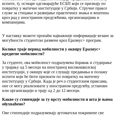
испите, тј. остваре одговарајуће ЕСБП који се признају по
повратку у матичне институције у Србији. Стручне праксе
служе за стицање и развијање практичних знања и вештина
кроз рад у иностраним предузећима, организацијама и
компанијама.
У наставку можете пронаћи најважније информације везане за
могућности студентске размене кроз Еразмус+ програм.
Колико траје период мобилности у оквиру Еразмус+
кредитне мобилности?
За студенте, ова мобилност подразумева боравак и студирање
у трајању од 5 месеци на иностраној високошколској
институцији, у оквиру које се слушају предавања и полажу
испити који ће бити признати по повратку на матичну
институцију у Србији. Када је реч о студентским праксама,
оне се могу реализовати у иностраном предузећу, установи
или организацији и трају од 2 до 12 месеци.
Какве су стипендије за ту врсту мобилности и шта је њима
обухваћено?
Ове стипендије подразумевају аутоматски покривене све