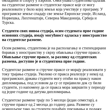
омладини и спорту у Европи. Oмогућава студентима одлазак
на студентске размене и студентске праксе које се могу
реализовати у било којој земљи која учествује у програму. У
програмске земље спадају све земље Европске уније, Исланд,
Норвешка, Лихтенштајн, Северна Македонија, Србија и
Турска.
Студенти свих нивоа студија, осим студената прве године
основних студија, имају могућност одласка у иностранство
на студентске размене.
Осим размена, студентима је на располагању и стипендирани
боравак у иностранству у сврху обављања стручне праксе.
Обављање стручне праксе, за разлику од студентских
размена, доступно је и студентима прве године.
Студентске размене и стручне праксе се морају реализовати у
току трајања студија. Уколико се пракса реализује у некој од
програмских држава студенти могу отићи на праксу након
дипломирања, под условом да су се пријавили док су били
студенти, уз напомену да се пракса мора завршити у периоду
од једне године од датума дипломирања.
Студентске размене трају по 5 месеци (један семестар), а
стручне праксе од 2 месеца до годину дана. Размене су
осмишљене тако да студенти похађају предавања и полажу