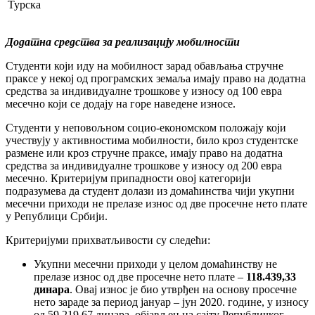
Турска
Додатна средства за реализацију мобилности
Студенти који иду на мобилност зарад обављања стручне
праксе у некој од програмских земаља имају право на додатна
средства за индивидуалне трошкове у износу од 100 евра
месечно који се додају на горе наведене износе.
Студенти у неповољном социо-економском положају који
учествују у активностима мобилности, било кроз студентске
размене или кроз стручне праксе, имају право на додатна
средства за индивидуалне трошкове у износу од 200 евра
месечно. Критеријум припадности овој категорији
подразумева да студент долази из домаћинства чији укупни
месечни приходи не прелазе износ од две просечне нето плате
у Републици Србији.
Критеријуми прихватљивости су следећи:
Укупни месечни приходи у целом домаћинству не
прелазе износ од две просечне нето плате –
118.439,33
динара
. Овај износ је био утврђен на основу просечне
нето зараде за период јануар – јун 2020. године, у износу
од 59.219,67 динара, објављен на сајту Републичког