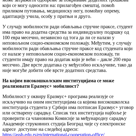
који се могу односити на: прилагођен смештај, помоћ
приликом путовања, медицинску негу, помоћну опрему,
адаптацију учила, особу у пратњи и друго.
У случају мобилности ради обављања стручне праксе, студент
има право на додатна средства за индивидуалну подршку од
100 евра месечно, независно од тога да ли се налази у
неповољном социо-економском положају. Међутим, у случају
мобилности ради обављања стручне праксе код студената који
се налазе у неповољном социо-економском положају, ти
студенти имају право на додатак који је већи – дакле 200 евра
месечно. Две врсте додатака су међусобно искључиве, тако да
није могуће добити обе врсте додатних средстава.
На којим високошколским институцијама се може
реализовати Еразмус+ мобилност?
Мобилност у оквиру Еразмус+ програма реализује се
искључиво на оним институцијама са којима високошколска
институција студента у Србији има потписан Еразмус+ уговор
или остварену сарадњу. Списак тих институција најбоље је
проверити са члановима Комисије за међународну сарадњу
Академије струковних студија Београд чије су електронске
адресе доступне на следећој адреси:
https://assb.edu.rs/en/international-cooperation-office/