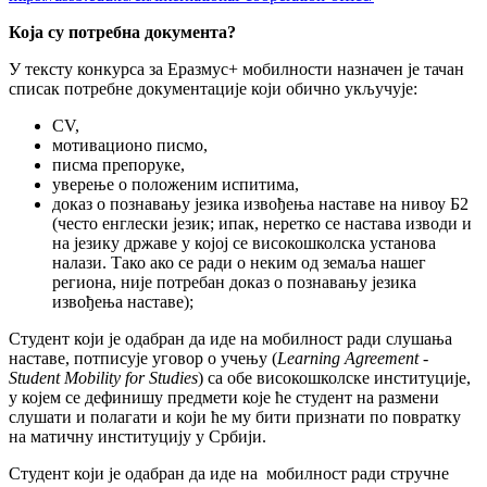
Која су потребна документа?
У тексту конкурса за Еразмус+ мобилности назначен je тачан
списак потребне документације који обично укључује:
CV,
мотивационо писмо,
писма препоруке,
уверење о положеним испитима,
доказ о познавању језика извођења наставе на нивоу Б2
(често енглески језик; ипак, неретко се настава изводи и
на језику државе у којој се високошколска установа
налази. Тако ако се ради о неким од земаља нашег
региона, није потребан доказ о познавању језика
извођења наставе);
Студент који је одабран да иде на мобилност ради слушања
наставе, потписује уговор о учењу (
Learning Agreement -
Student Mobility for Studies
) са обе високошколске институције,
у којем се дефинишу предмети које ће студент на размени
слушати и полагати и који ће му бити признати по повратку
на матичну институцију у Србији.
Студент који је одабран да иде на мобилност ради стручне