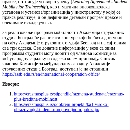
праксе, потписује уговор о учењу (
Learning Agreement - Student
Mobility for Traineeship
), као и матична високошколска
установа и установа/организација у иностранству у којој се
пракса реализује, и он дефинише детаљан програм праксе и
очекиване исходе учења.
За реализовање програма мобилности Академија струковних
студија Београд ће расписати конкурс који ће бити доступан
на сајту Академије струковних студија Београд и на сајтовима
сва три одсека. Све додатне информације у вези са овим
програмом студенти могу добити од чланова Комисије за
међународну сарадњу из одсека којем припадају. Списак
чланова Комисије за међународну сарадњу Академије
струковних студија Београд, доступан је на страници
https://assb.edu.rs/en/international-cooperation-office/
Извори:
https://erasmusplus.rs/stipendije/razmena-studenata/erazmus-
plus-kreditna-mobilnost
https://erasmusplus.rs/odobreni-projekti/ka1-visoko-
obrazovanje/studenti-u-nepovoljnom-polozaju/