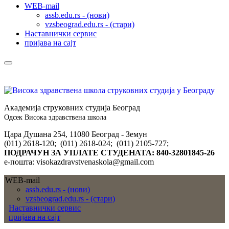
WEB-mail
assb.edu.rs - (нови)
vzsbeograd.edu.rs - (стари)
Наставнички сервис
пријава на сајт
Академија струковних студија Београд
Одсек Висока здравствена школа
Цара Душана 254, 11080 Београд - Земун
(011) 2618-120; (011) 2618-024; (011) 2105-727;
ПОДРАЧУН ЗА УПЛАТЕ СТУДЕНАТА: 840-32801845-26
е-пошта: visokazdravstvenaskola@gmail.com
WEB-mail
assb.edu.rs - (нови)
vzsbeograd.edu.rs - (стари)
Наставнички сервис
пријава на сајт