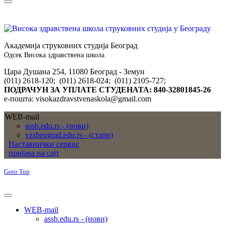
Академија струковних студија Београд
Одсек Висока здравствена школа
Цара Душана 254, 11080 Београд - Земун
(011) 2618-120; (011) 2618-024; (011) 2105-727;
ПОДРАЧУН ЗА УПЛАТЕ СТУДЕНАТА: 840-32801845-26
е-пошта: visokazdravstvenaskola@gmail.com
WEB-mail
assb.edu.rs - (нови)
vzsbeograd.edu.rs - (стари)
Наставнички сервис
пријава на сајт
Goto Top
WEB-mail
assb.edu.rs - (нови)