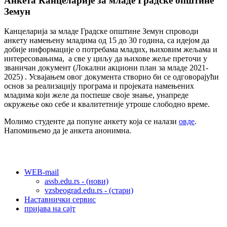
Анкета Канцеларије за младе Градске општине
Земун
Канцеларија за младе Градске општине Земун спроводи
анкету намењену младима од 15 до 30 година, са идејом да
добије информације о потребама младих, њиховим жељама и
интересовањима, а све у циљу да њихове жеље преточи у
званичан документ (Локални акциони план за младе 2021-
2025) . Усвајањем овог документа створио би се одговорајући
основ за реализацију програма и пројеката намењених
младима који желе да поспеше своје знање, унапреде
окружење око себе и квалитетније утроше слободно време.
Молимо студенте да попуне анкету која се налази
овде
.
Напомињемо да је анкета анонимна.
WEB-mail
assb.edu.rs - (нови)
vzsbeograd.edu.rs - (стари)
Наставнички сервис
пријава на сајт