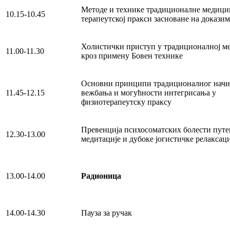
Методе и технике традиционалне медици
10.15-10.45
терапеутској пракси засноване на доказим
Холистички приступ у традиционалној 
11.00-11.30
кроз примену Бовен технике
Основни принципи традиционалног начи
11.45-12.15
вежбања и могућности интегрисања у
физиотерапеутску праксу
Превенција психосоматских болести пут
12.30-13.00
медитације и дубоке јогистичке релаксаци
13.00-14.00
Радионица
14.00-14.30
Пауза за ручак