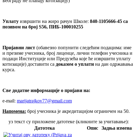
Београду не плаћају котизацију)
Уплату
извршити на жиро рачун Школе:
840-1105666-45
са
позивом на број S56,
ПИБ
-
100010255
Пријавни лист
(обавезно попунити следећим подацима: име
и презиме учесника, број лиценце, лични телефон учесника и
подаци Институције или Предузећа које ће извршити уплату
котизације) доставити са
доказом о уплати
на дан одржавања
курса.
Све додатне информације
o
пријави на
:
e-mail:
marijatrajkov77@gmail.com
Напомена:
број учесника је акредитацијом ограничен на 50.
уз текст су приложене датотеке (кликните за учитавање):
Датотека
Опис
Задња измена