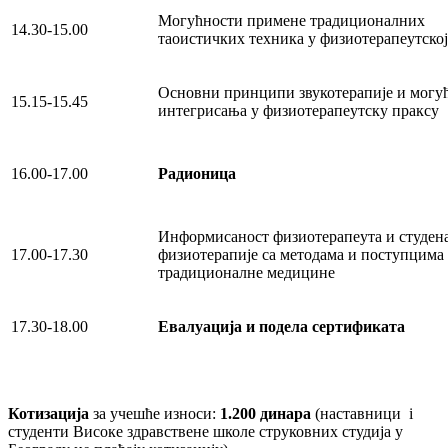
Могућности примене традиционалних
14.30-15.00
таоистичких техника у физиотерапеутској
Основни принципи звукотерапије и могу
15.15-15.45
интегрисања у физиотерапеутску праксу
16.00-17.00
Радионица
Информисаност физиотерапеута и студен
17.00-17.30
физиотерапије са методама и поступцима
традиционалне медицине
17.30-18.00
Евалуација и подела сертификата
Котизација
за учешће износи:
1.200 динара
(наставници i
студенти Високе здравствене школе струковних студија у