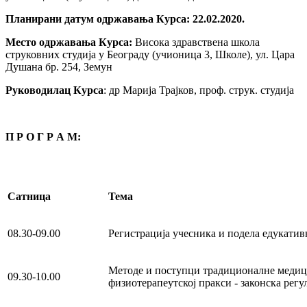
Планирани д
атум одржавања Курса:
22.02.2020.
Место одржавања Курса:
Висока здравствена школа
струковних студија у Београду (учионица 3, Школе), ул. Цара
Душана бр. 254, Земун
Руководилац Курса
: др Марија Трајков, проф. струк. студија
П Р О Г Р А М:
Сатница
Тема
08.30-09.00
Регистрација учесника и подела едукатив
Методе и поступци традиционалне медиц
09.30-10.00
физиотерапеутској пракси - законска регу