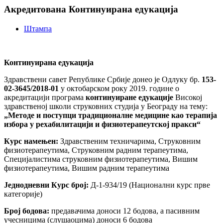
Акредитована Континуирана едукација
Штампа
Континуирана едукација
Здравствени савет Републике Србије донео је Одлуку бр.
153-
02-3645/2018-01
у октобарском року 2019. године о
акредитацији програма
континуиране едукације
Високој
здравственој школи струковних студија у Београду на тему:
„Методе и поступци традиционалне медицине као терапија
избора у рехабилитацији и физиотерапеутској пракси“
Курс намењен:
Здравственим техничарима, Струковним
физиотерапеутима, Струковним радним терапеутима,
Специјалистима струковним физиотерапеутима, Вишим
физиотерапеутима, Вишим радним терапеутима
Једнодневни Курс број:
Д-1-934/19 (Национални курс прве
категорије)
Број бодова:
предавачима доноси 12 бодова, а пасивним
учесницима (слушаоцима) доноси 6 бодова