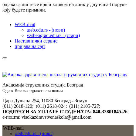
одјава са листе се врши кликом на линк у дну e-mail поруке
коју будете примили.
WEB-mail
assb.edu.rs - (нови)
vzsbeograd.edu.rs - (стари)
Наставнички сервис
пријава на сајт
Академија струковних студија Београд
Одсек Висока здравствена школа
Цара Душана 254, 11080 Београд - Земун
(011) 2618-120; (011) 2618-024; (011) 2105-727;
ПОДРАЧУН ЗА УПЛАТЕ СТУДЕНАТА: 840-32801845-26
е-пошта: visokazdravstvenaskola@gmail.com
WEB-mail
assb.edu.rs - (нови)