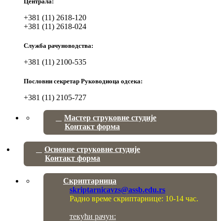
Централа:
+381 (11) 2618-120
+381 (11) 2618-024
Служба рачуноводства:
+381 (11) 2100-535
Пословни секретар Руководиоца одсека:
+381 (11) 2105-727
Мастер струковне студије
Контакт форма
Основне струковне студије
Контакт форма
Скриптарница
skriptarnicavzs@assb.edu.rs
Радно време скриптарнице: 10-14 час.
текући рачун: