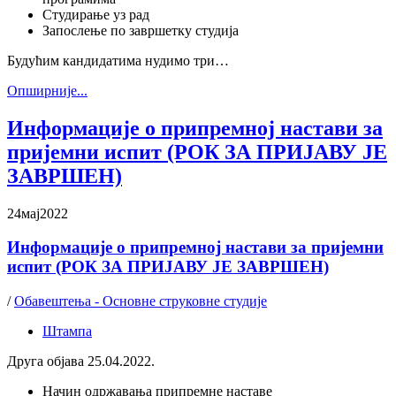
Студирање уз рад
Запослење по завршетку студија
Будућим кандидатима нудимо три…
Oпширније...
Информације о припремној настави за
пријемни испит (РОК ЗА ПРИЈАВУ ЈЕ
ЗАВРШЕН)
24
мај
2022
Информације о припремној настави за пријемни
испит (РОК ЗА ПРИЈАВУ ЈЕ ЗАВРШЕН)
/
Обавештења - Основне струковне студије
Штампа
Друга објава 25.04.2022.
Начин одржавања припремне наставе