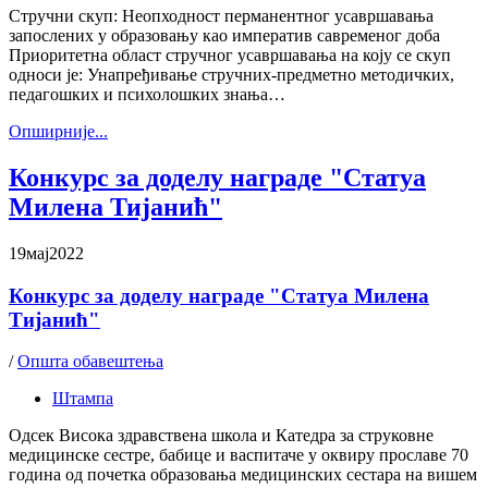
Стручни скуп: Неопходност перманентног усавршавања
запослених у образовању као императив савременог доба
Приоритетна област стручног усавршавања на коју се скуп
односи је: Унапређивање стручних-предметно методичких,
педагошких и психолошких знања…
Oпширније...
Конкурс за доделу награде "Статуа
Милена Тијанић"
19
мај
2022
Конкурс за доделу награде "Статуа Милена
Тијанић"
/
Општа обавештења
Штампа
Одсек Висока здравствена школа и Катедра за струковне
медицинске сестре, бабице и васпитаче у оквиру прославе 70
година од почетка образовања медицинских сестара на вишем