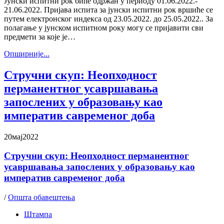
Јунски испитни рок биће одржан у периоду 01.06.2022.-
21.06.2022. Пријава испита за јунски испитни рок вршиће се
путем електронског индекса од 23.05.2022. до 25.05.2022.. За
полагање у јунском испитном року могу се пријавити сви
предмети за које је…
Oпширније...
Стручни скуп: Неопходност
перманентног усавршавања
запослених у образовању као
императив савременог доба
20
мај
2022
Стручни скуп: Неопходност перманентног
усавршавања запослених у образовању као
императив савременог доба
/
Општа обавештења
Штампа