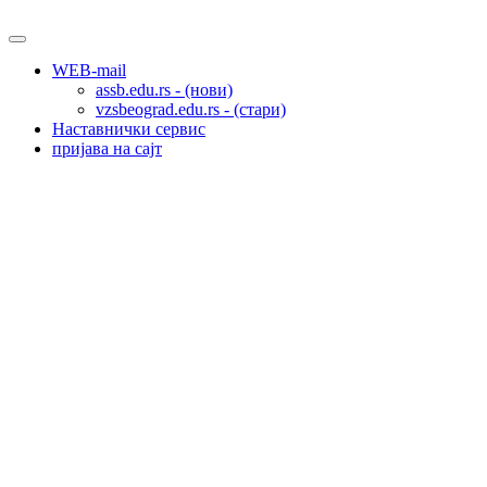
WEB-mail
assb.edu.rs - (нови)
vzsbeograd.edu.rs - (стари)
Наставнички сервис
пријава на сајт