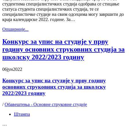
студентима специјалистичких студија одобрава се стицање
статуса студента специјалистичких студија, те се
специјалистичке студије на свим одсецима могу завршити до
краја календарске 2022. године. За…
Oпширније...
Конкурс за упис на студије у прву
годину основних струковних студија за
школску 2022/2023 годину
06
јун
2022
Конкурс за упис на студије у прву годину
основних струковних студија за школску
2022/2023 годину
/
Обавештења - Основне струковне студије
Штампа
…