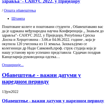
здравља"- САНУС 2022, у Приједору
/
Општа обавештења
Штампа
Поштоване колеге и поштовани студенти , Обавештавамо вас
да је одржана међународна научна Конференција ,, Знањем до
здравља"- САНУС 2022, у Приједору, Република Српска
,Босна и Херцеговина - 3.06.и 04.06.2022. године , која је
окупила 120 учесника из 11 земаља. Захваљујемо се
колегиници др Нади Савковић,проф. струк студија која је
нашу установу врло успешно представила Срдачан поздрав
Канцеларија руководиоца одсека…
Oпширније...
Обавештење - важни датуми у
наредном периоду
13
јун
2022
Обавештење - важни датуми у наредном периоду