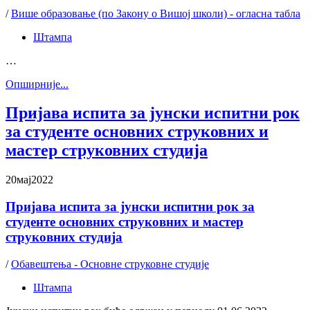
/
Више образовање (по Закону о Вишој школи) - огласна табла
Штампа
…
Oпширније...
Пријава испита за јунски испитни рок
за студенте основних струковних и
мастер струковних студија
20
мај
2022
Пријава испита за јунски испитни рок за
студенте основних струковних и мастер
струковних студија
/
Обавештења - Основне струковне студије
Штампа