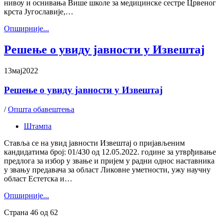
нивоу и оснивања Више школе за медицинске сестре Црвеног
крста Југославије,…
Oпширније...
Решење о увиду јавности у Извештај
13
мај
2022
Решење о увиду јавности у Извештај
/
Општа обавештења
Штампа
Ставља се на увид јавности Извештај о пријављеним
кандидатима број: 01/430 од 12.05.2022. године за утврђивање
предлога за избор у звање и пријем у радни однос наставника
у звању предавача за област Ликовне уметности, ужу научну
област Естетска и…
Oпширније...
Страна 46 од 62