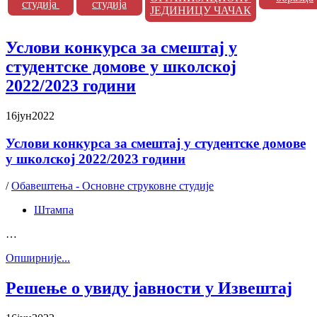
студија
студија
ЈЕДИНИЦУ ЧАЧАК
Услови конкурса за смештај у
студентске домове у школској
2022/2023 години
16
јун
2022
Услови конкурса за смештај у студентске домове
у школској 2022/2023 години
/
Обавештења - Основне струковне студије
Штампа
…
Oпширније...
Решење о увиду јавности у Извештај