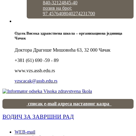
840-32124845-40
позив на број:
97 4576408040274231700
Одсек Висока здравствена школа – организациона јединица
Чачак
Доктора Драгише Мишовића 63, 32 000 Чачак
+381 (61) 690 -59 - 89
www.vzs.assb.edu.rs
vzscacak@assb.edu.rs
списак e-mail адреса наставног кадра
ВОДИЧ ЗА ЗАВРШНИ РАД
WEB-mail