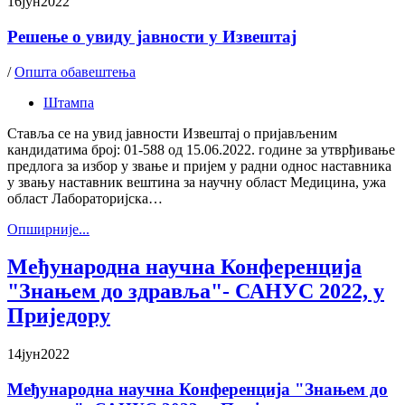
16
јун
2022
Решење о увиду јавности у Извештај
/
Општа обавештења
Штампа
Ставља се на увид јавности Извештај о пријављеним
кандидатима број: 01-588 од 15.06.2022. године за утврђивање
предлога за избор у звање и пријем у радни однос наставника
у звању наставник вештина за научну област Медицина, ужа
област Лабораторијска…
Oпширније...
Mеђународна научна Конференција
"Знањем до здравља"- САНУС 2022, у
Приједору
14
јун
2022
Mеђународна научна Конференција "Знањем до