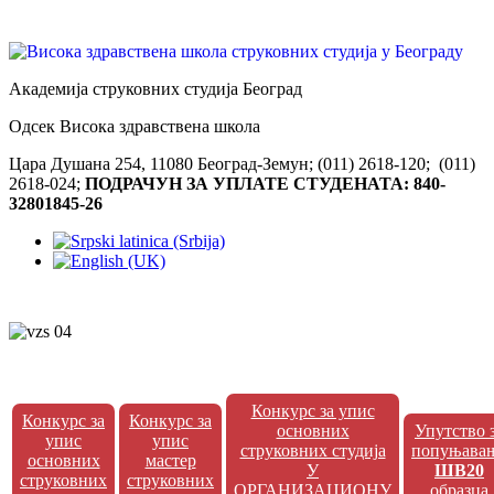
Академија струковних студија Београд
Одсек Висока здравствена школа
Цара Душана 254, 11080 Београд-Земун; (011) 2618-120; (011)
2618-024;
ПОДРАЧУН ЗА УПЛАТЕ СТУДЕНАТА: 840-
32801845-26
Конкурс за упис
Конкурс за
Конкурс за
основних
Упутство 
упис
упис
струковних студија
попуњава
основних
мастер
У
ШВ20
струковних
струковних
ОРГАНИЗАЦИОНУ
образца