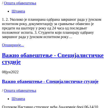
/
Општа обавештења
Штампа
1. 2. Уколико је планирана одбрана завршног рада у јунском
испитном року, документацију за сравњење обавезно је
предати на шалтеру у року од 24 часа од последњег
положеног испита. 3. Студенти који планирају одбрану
завршног рада у јунском испитном року…
Oпширније...
Важно обавештење - Специјалистичке
студије
08
јун
2022
Важно обавештење - Специјалистичке студије
/
Општа обавештења
Штампа
Одлуком Наставно стручног већа Академије број 06-14/10