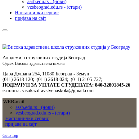
assb.edu.rs - (нови)
vzsbeograd.edu.rs - (стари)
Наставнички сервис
пријава на сајт
Академија струковних студија Београд
Одсек Висока здравствена школа
Цара Душана 254, 11080 Београд - Земун
(011) 2618-120; (011) 2618-024; (011) 2105-727;
ПОДРАЧУН ЗА УПЛАТЕ СТУДЕНАТА: 840-32801845-26
е-пошта: visokazdravstvenaskola@gmail.com
WEB-mail
assb.edu.rs - (нови)
vzsbeograd.edu.rs - (стари)
Наставнички сервис
пријава на сајт
Goto Top