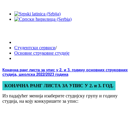
Студентски сервиси
/
Основне струковне студије
Коначна ранг листа за упис у 2. и 3. годину основних струковних
студија, школска 2022/2023 година
КОНАЧНА РАНГ ЛИСТА ЗА УПИС У 2. и 3. ГОД.
Из падајућег менија изаберите студијску групу и годину
студија, на коју конкуришете за упис: