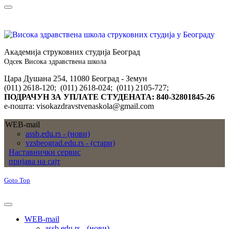
Академија струковних студија Београд
Одсек Висока здравствена школа
Цара Душана 254, 11080 Београд - Земун
(011) 2618-120; (011) 2618-024; (011) 2105-727;
ПОДРАЧУН ЗА УПЛАТЕ СТУДЕНАТА: 840-32801845-26
е-пошта: visokazdravstvenaskola@gmail.com
WEB-mail
assb.edu.rs - (нови)
vzsbeograd.edu.rs - (стари)
Наставнички сервис
пријава на сајт
Goto Top
WEB-mail
assb.edu.rs - (нови)