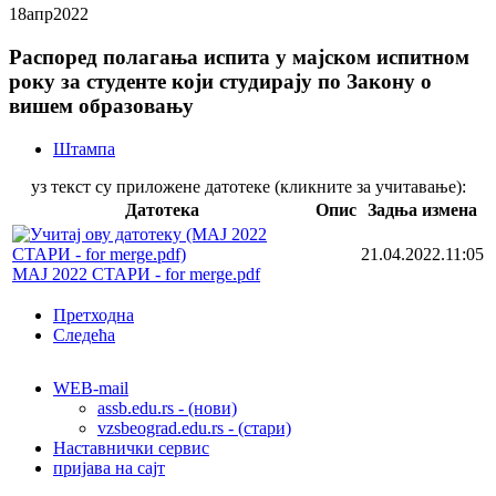
18
апр
2022
Распоред полагања испита у мајском испитном
року за студенте који студирају по Закону о
вишем образовању
Штампа
уз текст су приложене датотеке (кликните за учитавање):
Датотека
Опис
Задња измена
21.04.2022.11:05
МАЈ 2022 СТАРИ - for merge.pdf
Претходна
Следећа
WEB-mail
assb.edu.rs - (нови)
vzsbeograd.edu.rs - (стари)
Наставнички сервис
пријава на сајт