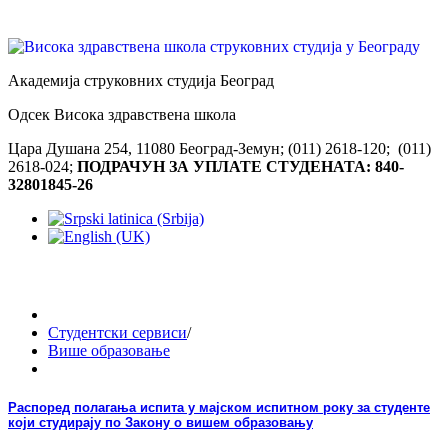
Академија струковних студија Београд
Одсек Висока здравствена школа
Цара Душана 254, 11080 Београд-Земун; (011) 2618-120; (011)
2618-024;
ПОДРАЧУН ЗА УПЛАТЕ СТУДЕНАТА: 840-
32801845-26
Студентски сервиси
/
Више образовање
Распоред полагања испита у мајском испитном року за студенте
који студирају по Закону о вишем образовању