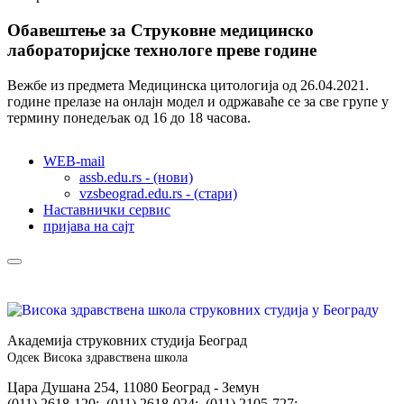
Обавештење за Струковне медицинско
лабораторијске технологе преве године
Вежбе из предмета Медицинска цитологија од 26.04.2021.
године прелазе на онлајн модел и одржаваће се за све групе у
термину понедељак од 16 до 18 часова.
WEB-mail
assb.edu.rs - (нови)
vzsbeograd.edu.rs - (стари)
Наставнички сервис
пријава на сајт
Академија струковних студија Београд
Одсек Висока здравствена школа
Цара Душана 254, 11080 Београд - Земун
(011) 2618-120; (011) 2618-024; (011) 2105-727;