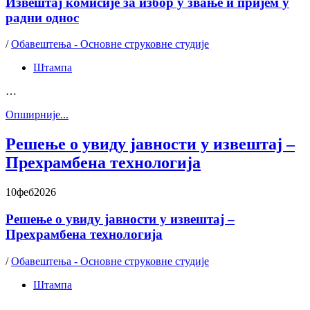
Извештај комисије за избор у звање и пријем у
радни однос
/
Обавештења - Основне струковне студије
Штампа
…
Oпширније...
Решење о увиду јавности у извештај –
Прехрамбена технологија
10
феб
2026
Решење о увиду јавности у извештај –
Прехрамбена технологија
/
Обавештења - Основне струковне студије
Штампа
…