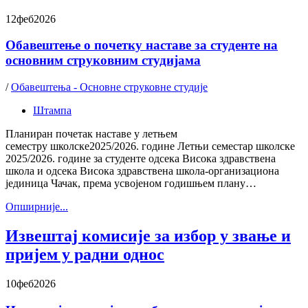
12
феб
2026
Обавештење о почетку наставе за студенте на
основним струковним студијама
/
Обавештења - Основне струковне студије
Штампа
Планиран почетак наставе у летњем
семестру школске2025/2026. године Летњи семестар школске
2025/2026. године за студенте одсека Висока здравствена
школа и одсека Висока здравствена школа-организациона
јединица Чачак, према усвојеном годишњем плану…
Oпширније...
Извештај комисије за избор у звање и
пријем у радни однос
10
феб
2026