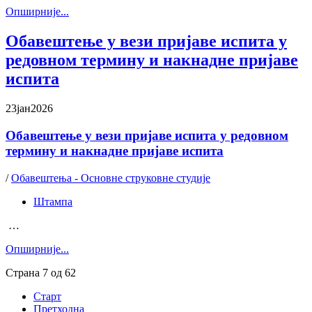
Oпширније...
Обавештење у вези пријаве испита у
редовном термину и накнадне пријаве
испита
23
јан
2026
Обавештење у вези пријаве испита у редовном
термину и накнадне пријаве испита
/
Обавештења - Основне струковне студије
Штампа
…
Oпширније...
Страна 7 од 62
Старт
Претходна