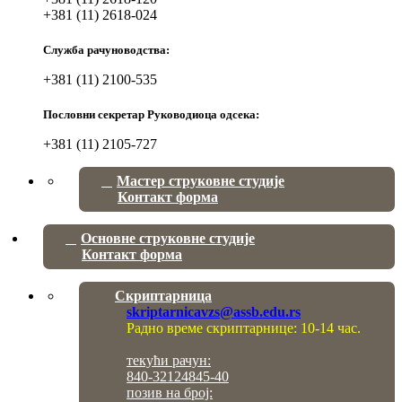
+381 (11) 2618-024
Служба рачуноводства:
+381 (11) 2100-535
Пословни секретар Руководиоца одсека:
+381 (11) 2105-727
Мастер струковне студије
Контакт форма
Основне струковне студије
Контакт форма
Скриптарница
skriptarnicavzs@assb.edu.rs
Радно време скриптарнице: 10-14 час.
текући рачун:
840-32124845-40
позив на број: