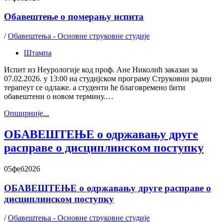
Обавештење о померању испита
/
Обавештења - Основне струковне студије
Штампа
Испит из Неурологије код проф. Ане Николић заказан за
07.02.2026. у 13:00 на студијском програму Струковни радни
терапеут се одлаже. а студенти ће благовремено бити
обавештени о новом термину.…
Oпширније...
ОБАВЕШТЕЊЕ о одржавању друге
расправе о дисциплинском поступку
05
феб
2026
ОБАВЕШТЕЊЕ о одржавању друге расправе о
дисциплинском поступку
/
Обавештења - Основне струковне студије