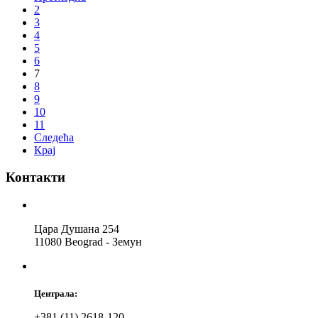
2
3
4
5
6
7
8
9
10
11
Следећа
Крај
Контакти
Цара Душана 254
11080 Beograd - Земун
Централа:
+381 (11) 2618-120