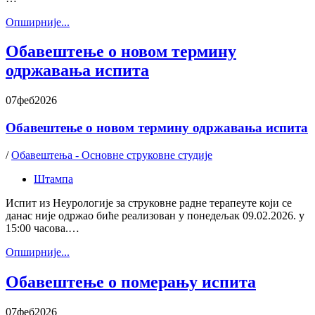
Oпширније...
Обавештење о новом термину
одржавања испита
07
феб
2026
Обавештење о новом термину одржавања испита
/
Обавештења - Основне струковне студије
Штампа
Испит из Неурологије за струковне радне терапеуте који се
данас није одржао биће реализован у понедељак 09.02.2026. у
15:00 часова.…
Oпширније...
Обавештење о померању испита
07
феб
2026