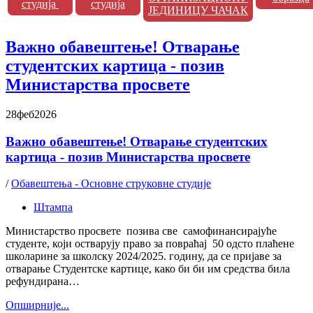
студија
студија
ЈЕДИНИЦУ ЧАЧАК
Важно обавештење! Отварање
студентских картица - позив
Министарства просвете
28
феб
2026
Важно обавештење! Отварање студентских
картица - позив Министарства просвете
/
Обавештења - Основне струковне студије
Штампа
Министарство просвете позива све самофинансирајуће
студенте, који остварују право за повраћај 50 одсто плаћене
школарине за школску 2024/2025. годину, да се пријаве за
отварање Студентске картице, како би би им средства била
рефундирана…
Oпширније...