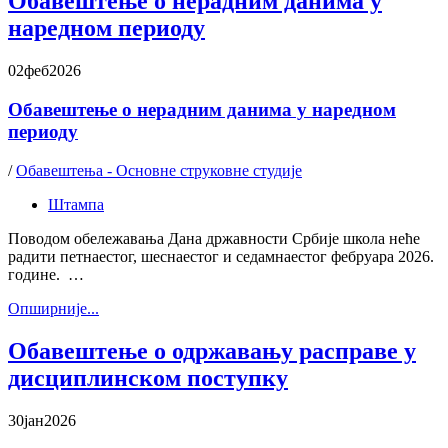
Обавештење о нерадним данима у
наредном периоду
02
феб
2026
Обавештење о нерадним данима у наредном
периоду
/
Обавештења - Основне струковне студије
Штампа
Поводом обележавања Дана државности Србије школа неће
радити петнаестог, шеснаестог и седамнаестог фебруара 2026.
године. …
Oпширније...
Обавештење о одржавању расправе у
дисциплинском поступку
30
јан
2026