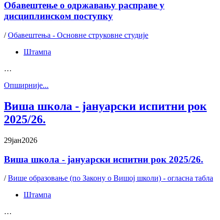
Обавештење о одржавању расправе у
дисциплинском поступку
/
Обавештења - Основне струковне студије
Штампа
…
Oпширније...
Виша школа - јануарски испитни рок
2025/26.
29
јан
2026
Виша школа - јануарски испитни рок 2025/26.
/
Више образовање (по Закону о Вишој школи) - огласна табла
Штампа
…