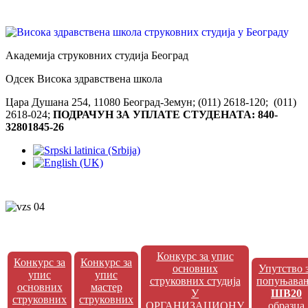
Академија струковних студија Београд
Одсек Висока здравствена школа
Цара Душана 254, 11080 Београд-Земун; (011) 2618-120; (011)
2618-024;
ПОДРАЧУН ЗА УПЛАТЕ СТУДЕНАТА: 840-
32801845-26
Конкурс за упис
Конкурс за
Конкурс за
основних
Упутство 
упис
упис
струковних студија
попуњава
основних
мастер
У
ШВ20
струковних
струковних
ОРГАНИЗАЦИОНУ
образца