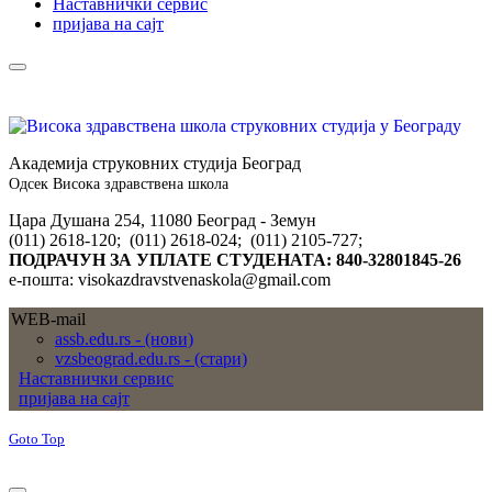
Наставнички сервис
пријава на сајт
Академија струковних студија Београд
Одсек Висока здравствена школа
Цара Душана 254, 11080 Београд - Земун
(011) 2618-120; (011) 2618-024; (011) 2105-727;
ПОДРАЧУН ЗА УПЛАТЕ СТУДЕНАТА: 840-32801845-26
е-пошта: visokazdravstvenaskola@gmail.com
WEB-mail
assb.edu.rs - (нови)
vzsbeograd.edu.rs - (стари)
Наставнички сервис
пријава на сајт
Goto Top