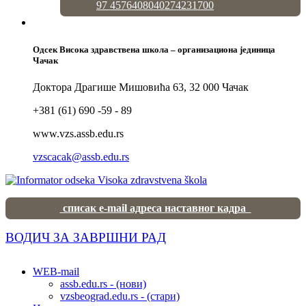
97 4576408040274231700
Одсек Висока здравствена школа – организациона јединица
Чачак
Доктора Драгише Мишовића 63, 32 000 Чачак
+381 (61) 690 -59 - 89
www.vzs.assb.edu.rs
vzscacak@assb.edu.rs
списак e-mail адреса наставног кадра
ВОДИЧ ЗА ЗАВРШНИ РАД
WEB-mail
assb.edu.rs - (нови)
vzsbeograd.edu.rs - (стари)