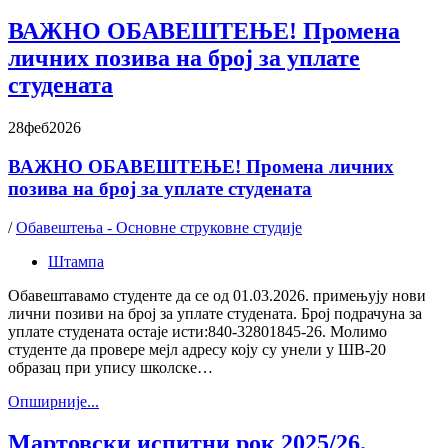
ВАЖНО ОБАВЕШТЕЊЕ! Промена
личних позива на број за уплате
студената
28
феб
2026
ВАЖНО ОБАВЕШТЕЊЕ! Промена личних
позива на број за уплате студената
/
Обавештења - Основне струковне студије
Штампа
Обавештавамо студенте да се од 01.03.2026. примењују нови
лични позиви на број за уплате студената. Број подрачуна за
уплате студената остаје исти:840-32801845-26. Молимо
студенте да провере мејл адресу коју су унели у ШВ-20
образац при упису школске…
Oпширније...
Мартовски испитни рок 2025/26.