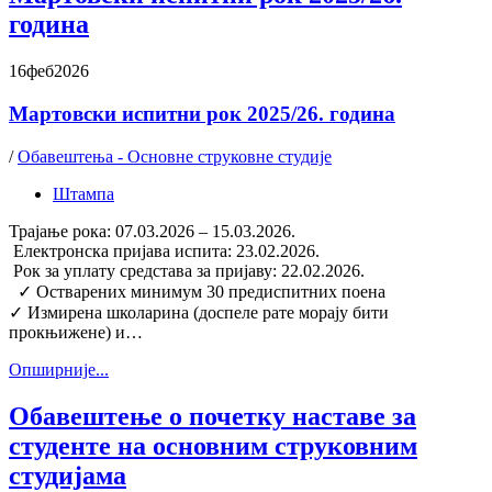
година
16
феб
2026
Мартовски испитни рок 2025/26. година
/
Обавештења - Основне струковне студије
Штампа
Трајање рока: 07.03.2026 – 15.03.2026.
Електронска пријава испита: 23.02.2026.
Рок за уплату средстава за пријаву: 22.02.2026.
✓ Остварених минимум 30 предиспитних поена
✓ Измирена школарина (доспеле рате морају бити
прокњижене) и…
Oпширније...
Обавештење о почетку наставе за
студенте на основним струковним
студијама