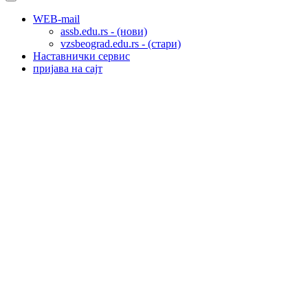
WEB-mail
assb.edu.rs - (нови)
vzsbeograd.edu.rs - (стари)
Наставнички сервис
пријава на сајт