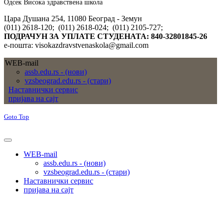
Одсек Висока здравствена школа
Цара Душана 254, 11080 Београд - Земун
(011) 2618-120; (011) 2618-024; (011) 2105-727;
ПОДРАЧУН ЗА УПЛАТЕ СТУДЕНАТА: 840-32801845-26
е-пошта: visokazdravstvenaskola@gmail.com
WEB-mail
assb.edu.rs - (нови)
vzsbeograd.edu.rs - (стари)
Наставнички сервис
пријава на сајт
Goto Top
WEB-mail
assb.edu.rs - (нови)
vzsbeograd.edu.rs - (стари)
Наставнички сервис
пријава на сајт