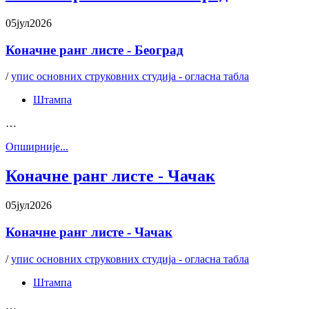
05
јул
2026
Коначне ранг листе - Београд
/
упис основних струковних студија - огласна табла
Штампа
…
Oпширније...
Коначне ранг листе - Чачак
05
јул
2026
Коначне ранг листе - Чачак
/
упис основних струковних студија - огласна табла
Штампа
…