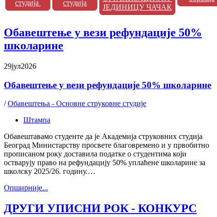
студија
студија
ЈЕДИНИЦУ ЧАЧАК
Обавештење у вези рефундације 50%
школарине
29
јул
2026
Обавештење у вези рефундације 50% школарине
/
Обавештења - Основне струковне студије
Штампа
Обавештавамо студенте да је Академија струковних студија
Београд Министарству просвете благовремено и у првобитно
прописаном року доставила податке о студентима који
остварују право на рефундацију 50% уплаћене школарине за
школску 2025/26. годину.…
Oпширније...
ДРУГИ УПИСНИ РОК - КОНКУРС