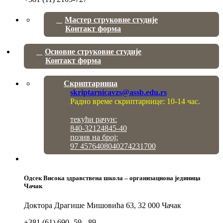
Мастер струковне студије
Контакт форма
Основне струковне студије
Контакт форма
Скриптарница
skriptarnicavzs@assb.edu.rs
Радно време скриптарнице: 10-14 час.
текући рачун:
840-32124845-40
позив на број:
97 4576408040274231700
Одсек Висока здравствена школа – организациона јединица
Чачак
Доктора Драгише Мишовића 63, 32 000 Чачак
+381 (61) 690 -59 - 89