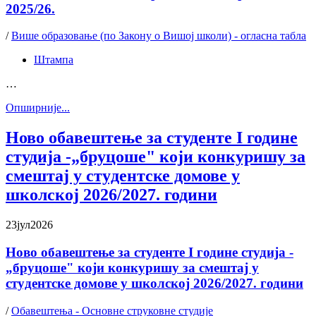
2025/26.
/
Више образовање (по Закону о Вишој школи) - огласна табла
Штампа
…
Oпширније...
Ново обавештење за студенте I године
студија -„бруцоше" који конкуришу за
смештај у стyдентске домове у
школској 2026/2027. години
23
јул
2026
Ново обавештење за студенте I године студија -
„бруцоше" који конкуришу за смештај у
стyдентске домове у школској 2026/2027. години
/
Обавештења - Основне струковне студије