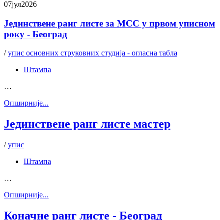
07
јул
2026
Јединствене ранг листе за МСС у првом уписном
року - Београд
/
упис основних струковних студија - огласна табла
Штампа
…
Oпширније...
Jединствене ранг листе мастер
/
упис
Штампа
…
Oпширније...
Коначне ранг листе - Београд