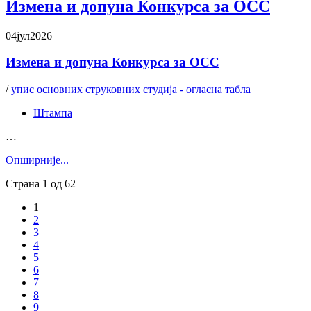
Измена и допуна Конкурса за ОСС
04
јул
2026
Измена и допуна Конкурса за ОСС
/
упис основних струковних студија - огласна табла
Штампа
…
Oпширније...
Страна 1 од 62
1
2
3
4
5
6
7
8
9