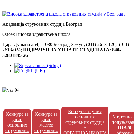
Академија струковних студија Београд
Одсек Висока здравствена школа
Цара Душана 254, 11080 Београд-Земун; (011) 2618-120; (011)
2618-024;
ПОДРАЧУН ЗА УПЛАТЕ СТУДЕНАТА: 840-
32801845-26
Конкурс за упис
Конкурс за
Конкурс за
основних
Упутство 
упис
упис
струковних студија
попуњава
основних
мастер
У
ШВ20
струковних
струковних
ОРГАНИЗАЦИОНУ
образца