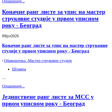
Oпширније...
Коначне ранг листе за упис на мастер
струковне студије у првом уписном
року - Београд
09
јул
2026
Коначне ранг листе за упис на мастер струковне
студије у првом уписном року - Београд
/
Обавештења -Мастер струковне студије
Штампа
…
Oпширније...
Јединствене ранг листе за МСС у
првом уписном року - Београд