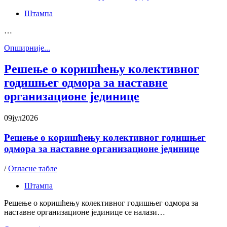
Штампа
…
Oпширније...
Решење о коришћењу колективног
годишњег одмора за наставне
организационе јединице
09
јул
2026
Решење о коришћењу колективног годишњег
одмора за наставне организационе јединице
/
Огласне табле
Штампа
Решење о коришћењу колективног годишњег одмора за
наставне организационе јединице се налази…