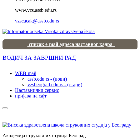
www.vzs.assb.edu.rs
vzscacak@assb.edu.rs
списак e-mail адреса наставног кадра
ВОДИЧ ЗА ЗАВРШНИ РАД
WEB-mail
assb.edu.rs - (нови)
vzsbeograd.edu.rs - (стари)
Наставнички сервис
пријава на сајт
Академија струковних студија Београд