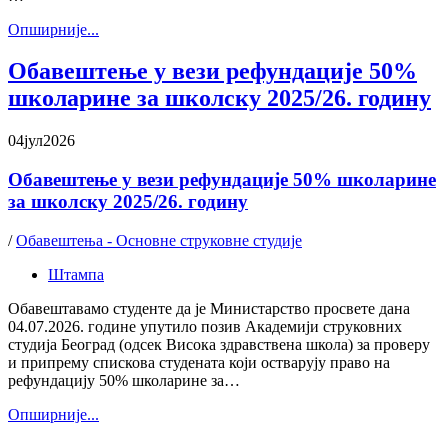
Oпширније...
Обавештење у вези рефундације 50%
школарине за школску 2025/26. годину
04
јул
2026
Обавештење у вези рефундације 50% школарине
за школску 2025/26. годину
/
Обавештења - Основне струковне студије
Штампа
Обавештавамо студенте да је Министарство просвете дана
04.07.2026. године упутило позив Академији струковних
студија Београд (одсек Висока здравствена школа) за проверу
и припрему спискова студената који остварују право на
рефундацију 50% школарине за…
Oпширније...